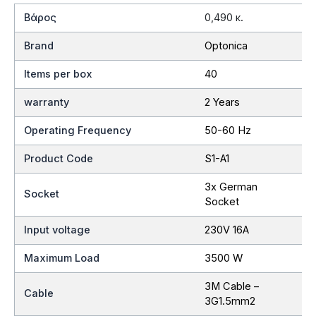
Βάρος
0,490 κ.
Brand
Optonica
Items per box
40
warranty
2 Years
Operating Frequency
50-60 Hz
Product Code
S1-A1
3x German
Socket
Socket
Input voltage
230V 16A
Maximum Load
3500 W
3M Cable –
Cable
3G1.5mm2