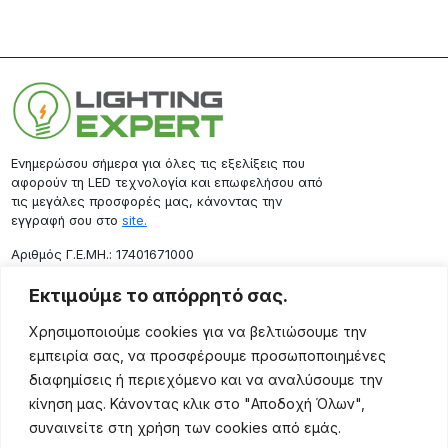
Ενημερώσου σήμερα για όλες τις εξελίξεις που
αφορούν τη LED τεχνολογία και επωφελήσου από
τις μεγάλες προσφορές μας, κάνοντας την
εγγραφή σου στο
site.
Aριθμός Γ.Ε.ΜΗ.: 17401671000
Επικοινωνία
Εκτιμούμε το απόρρητό σας.
Ρόδου 133, Αθήνα 10443
Χρησιμοποιούμε cookies για να βελτιώσουμε την
(+30) 211 725 5427
εμπειρία σας, να προσφέρουμε προσωποποιημένες
sales@lightingexpert.gr
διαφημίσεις ή περιεχόμενο και να αναλύσουμε την
κίνηση μας. Κάνοντας κλικ στο "Αποδοχή Όλων",
συναινείτε στη χρήση των cookies από εμάς.