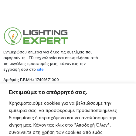
Ενημερώσου σήμερα για όλες τις εξελίξεις που
αφορούν τη LED τεχνολογία και επωφελήσου από
τις μεγάλες προσφορές μας, κάνοντας την
εγγραφή σου στο
site.
Aριθμός Γ.Ε.ΜΗ.: 17401671000
Επικοινωνία
Εκτιμούμε το απόρρητό σας.
Ρόδου 133, Αθήνα 10443
Χρησιμοποιούμε cookies για να βελτιώσουμε την
(+30) 211 725 5427
εμπειρία σας, να προσφέρουμε προσωποποιημένες
sales@lightingexpert.gr
διαφημίσεις ή περιεχόμενο και να αναλύσουμε την
κίνηση μας. Κάνοντας κλικ στο "Αποδοχή Όλων",
συναινείτε στη χρήση των cookies από εμάς.