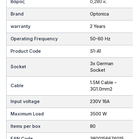
Βάρος
0,280 κ.
Brand
Optonica
warranty
2 Years
Operating Frequency
50-60 Hz
Product Code
S1-A1
3x German
Socket
Socket
1.5M Cable –
Cable
3G1.0mm2
Input voltage
230V 16A
Maximum Load
3500 W
Items per box
80
EAN Code
3800156676015