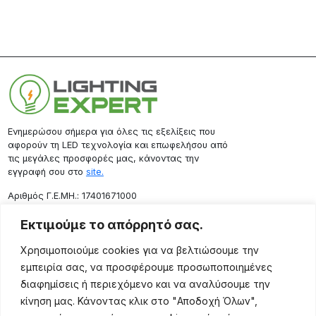
Ενημερώσου σήμερα για όλες τις εξελίξεις που
αφορούν τη LED τεχνολογία και επωφελήσου από
τις μεγάλες προσφορές μας, κάνοντας την
εγγραφή σου στο
site.
Aριθμός Γ.Ε.ΜΗ.: 17401671000
Επικοινωνία
Εκτιμούμε το απόρρητό σας.
Ρόδου 133, Αθήνα 10443
Χρησιμοποιούμε cookies για να βελτιώσουμε την
(+30) 211 725 5427
εμπειρία σας, να προσφέρουμε προσωποποιημένες
sales@lightingexpert.gr
διαφημίσεις ή περιεχόμενο και να αναλύσουμε την
κίνηση μας. Κάνοντας κλικ στο "Αποδοχή Όλων",