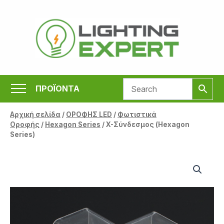
Μετάβαση
στο
περιεχόμενο
ΠΡΟΪΟΝΤΑ
Αρχική σελίδα
/
ΟΡΟΦΗΣ LED
/
Φωτιστικά
Οροφής
/
Hexagon Series
/ X-Σύνδεσμος (Hexagon
Series)