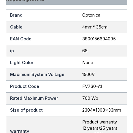
Brand
Optonica
Cable
4mm² 35cm
EAN Code
3800156694095
ip
68
Light Color
None
Maximum System Voltage
1500V
Product Code
FV730-A1
Rated Maximum Power
700 Wp
Size of product
2384x1303x33mm
Product warranty
12 years/25 years
warranty