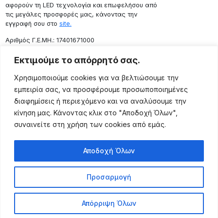
αφορούν τη LED τεχνολογία και επωφελήσου από
τις μεγάλες προσφορές μας, κάνοντας την
εγγραφή σου στο
site.
Aριθμός Γ.Ε.ΜΗ.: 17401671000
Επικοινωνία
Εκτιμούμε το απόρρητό σας.
Ρόδου 133, Αθήνα 10443
Χρησιμοποιούμε cookies για να βελτιώσουμε την
(+30) 211 725 5427
εμπειρία σας, να προσφέρουμε προσωποποιημένες
sales@lightingexpert.gr
διαφημίσεις ή περιεχόμενο και να αναλύσουμε την
κίνηση μας. Κάνοντας κλικ στο "Αποδοχή Όλων",
συναινείτε στη χρήση των cookies από εμάς.
Χρήσιμες Σελίδες
Αποδοχή Όλων
Ο Λογαριασμός μου
Προϊόντα
Προσαρμογή
Όροι Χρήσης
Τρόποι Αποστολής
Απόρριψη Όλων
Τρόποι Πληρωμής
Πολιτική Επιστροφής