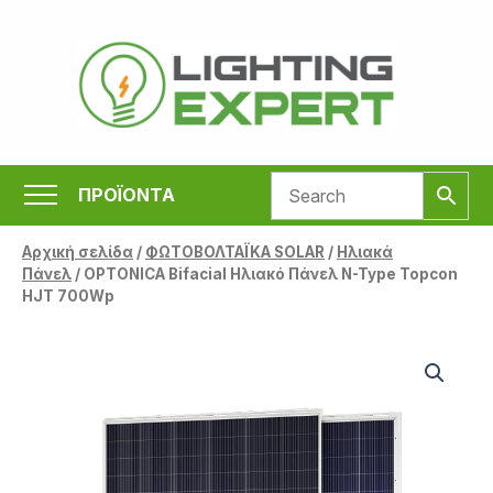
Μετάβαση
στο
περιεχόμενο
ΠΡΟΪΟΝΤΑ
Αρχική σελίδα
/
ΦΩΤΟΒΟΛΤΑΪΚΑ SOLAR
/
Ηλιακά
Πάνελ
/ OPTONICA Bifacial Ηλιακό Πάνελ N-Type Topcon
HJT 700Wp