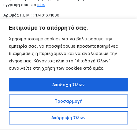
εγγραφή σου στο
site.
Aριθμός Γ.Ε.ΜΗ.: 17401671000
Επικοινωνία
Εκτιμούμε το απόρρητό σας.
Ρόδου 133, Αθήνα 10443
Χρησιμοποιούμε cookies για να βελτιώσουμε την
(+30) 211 725 5427
εμπειρία σας, να προσφέρουμε προσωποποιημένες
sales@lightingexpert.gr
διαφημίσεις ή περιεχόμενο και να αναλύσουμε την
κίνηση μας. Κάνοντας κλικ στο "Αποδοχή Όλων",
συναινείτε στη χρήση των cookies από εμάς.
Χρήσιμες Σελίδες
Αποδοχή Όλων
Ο Λογαριασμός μου
Προϊόντα
Προσαρμογή
Όροι Χρήσης
Τρόποι Αποστολής
Απόρριψη Όλων
Τρόποι Πληρωμής
Πολιτική Επιστροφής