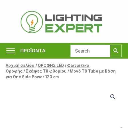
Μετάβαση
στο
περιεχόμενο
ΠΡΟΪΟΝΤΑ
Αρχική σελίδα
/
ΟΡΟΦΗΣ LED
/
Φωτιστικά
Οροφής
/
Σκάφες Τ8 φθορίου
/ Μονό T8 Tube με Βάση
για One Side Power 120 cm