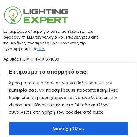
Ενημερώσου σήμερα για όλες τις εξελίξεις που
αφορούν τη LED τεχνολογία και επωφελήσου από
τις μεγάλες προσφορές μας, κάνοντας την
εγγραφή σου στο
site.
Aριθμός Γ.Ε.ΜΗ.: 17401671000
Επικοινωνία
Εκτιμούμε το απόρρητό σας.
Ρόδου 133, Αθήνα 10443
Χρησιμοποιούμε cookies για να βελτιώσουμε την
(+30) 211 725 5427
εμπειρία σας, να προσφέρουμε προσωποποιημένες
sales@lightingexpert.gr
διαφημίσεις ή περιεχόμενο και να αναλύσουμε την
κίνηση μας. Κάνοντας κλικ στο "Αποδοχή Όλων",
συναινείτε στη χρήση των cookies από εμάς.
Χρήσιμες Σελίδες
Αποδοχή Όλων
Ο Λογαριασμός μου