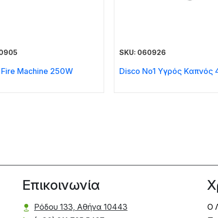
60905
SKU: 060926
t Fire Machine 250W
Disco No1 Υγρός Καπνός 
Επικοινωνία
Χ
Ρόδου 133, Αθήνα 10443
Ο 