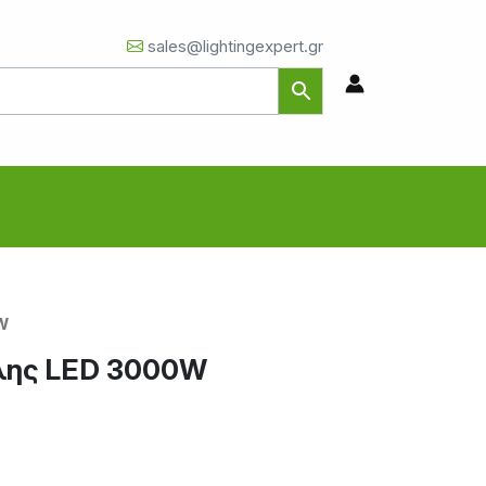
sales@lightingexpert.gr
W
λης LED 3000W