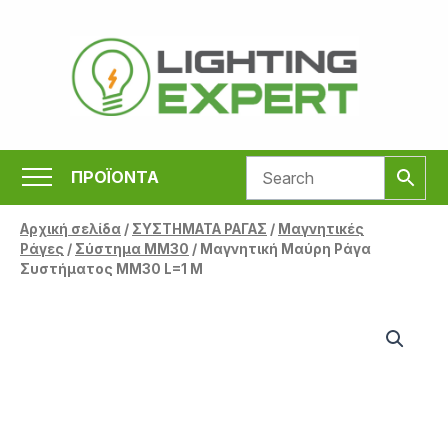
Μετάβαση
στο
περιεχόμενο
ΠΡΟΪΟΝΤΑ
Αρχική σελίδα
/
ΣΥΣΤΗΜΑΤΑ ΡΑΓΑΣ
/
Μαγνητικές
Ράγες
/
Σύστημα MM30
/ Μαγνητική Μαύρη Ράγα
Συστήματος ΜΜ30 L=1 M