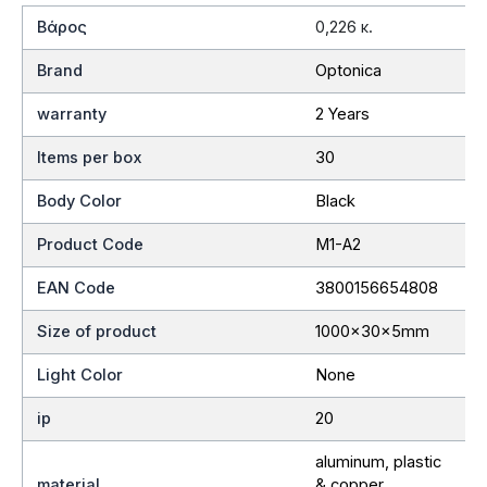
Βάρος
0,226 κ.
Brand
Optonica
warranty
2 Years
Items per box
30
Body Color
Black
Product Code
M1-A2
EAN Code
3800156654808
Size of product
1000x30x5mm
Light Color
None
ip
20
aluminum, plastic
material
& copper