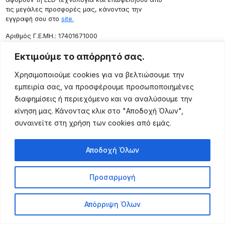
τις μεγάλες προσφορές μας, κάνοντας την
εγγραφή σου στο
site.
Aριθμός Γ.Ε.ΜΗ.: 17401671000
Επικοινωνία
Εκτιμούμε το απόρρητό σας.
Ρόδου 133, Αθήνα 10443
Χρησιμοποιούμε cookies για να βελτιώσουμε την
(+30) 211 725 5427
εμπειρία σας, να προσφέρουμε προσωποποιημένες
sales@lightingexpert.gr
διαφημίσεις ή περιεχόμενο και να αναλύσουμε την
κίνηση μας. Κάνοντας κλικ στο "Αποδοχή Όλων",
συναινείτε στη χρήση των cookies από εμάς.
Χρήσιμες Σελίδες
Αποδοχή Όλων
Ο Λογαριασμός μου
Προϊόντα
Προσαρμογή
Όροι Χρήσης
Τρόποι Αποστολής
Απόρριψη Όλων
Τρόποι Πληρωμής
Πολιτική Επιστροφής