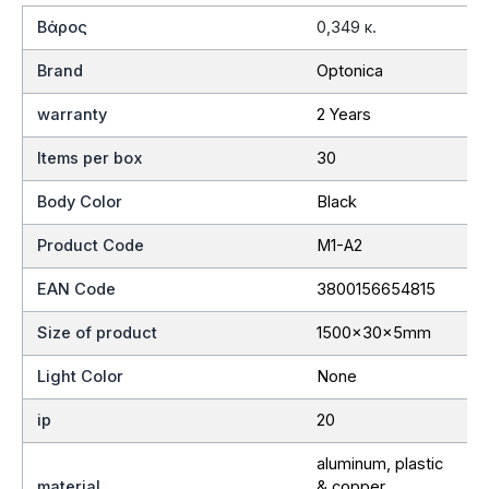
Βάρος
0,349 κ.
Brand
Optonica
warranty
2 Years
Items per box
30
Body Color
Black
Product Code
M1-A2
EAN Code
3800156654815
Size of product
1500x30x5mm
Light Color
None
ip
20
aluminum, plastic
material
& copper