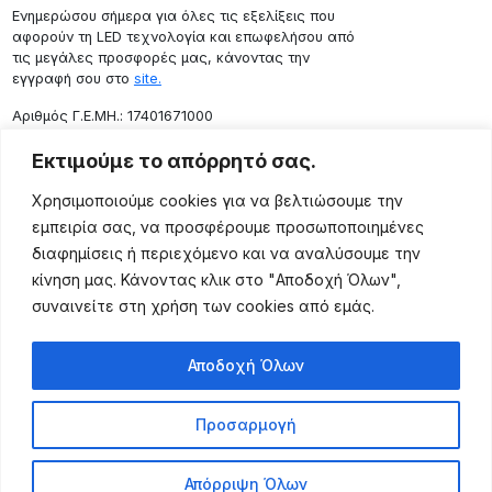
Ενημερώσου σήμερα για όλες τις εξελίξεις που
αφορούν τη LED τεχνολογία και επωφελήσου από
τις μεγάλες προσφορές μας, κάνοντας την
εγγραφή σου στο
site.
Aριθμός Γ.Ε.ΜΗ.: 17401671000
Επικοινωνία
Εκτιμούμε το απόρρητό σας.
Ρόδου 133, Αθήνα 10443
Χρησιμοποιούμε cookies για να βελτιώσουμε την
(+30) 211 725 5427
εμπειρία σας, να προσφέρουμε προσωποποιημένες
sales@lightingexpert.gr
διαφημίσεις ή περιεχόμενο και να αναλύσουμε την
κίνηση μας. Κάνοντας κλικ στο "Αποδοχή Όλων",
συναινείτε στη χρήση των cookies από εμάς.
Χρήσιμες Σελίδες
Αποδοχή Όλων
Ο Λογαριασμός μου
Προϊόντα
Προσαρμογή
Όροι Χρήσης
Τρόποι Αποστολής
Απόρριψη Όλων
Τρόποι Πληρωμής