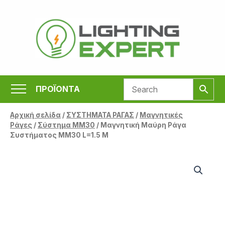
Μετάβαση
στο
περιεχόμενο
ΠΡΟΪΟΝΤΑ
Αρχική σελίδα
/
ΣΥΣΤΗΜΑΤΑ ΡΑΓΑΣ
/
Μαγνητικές
Ράγες
/
Σύστημα MM30
/ Μαγνητική Μαύρη Ράγα
Συστήματος ΜΜ30 L=1.5 M