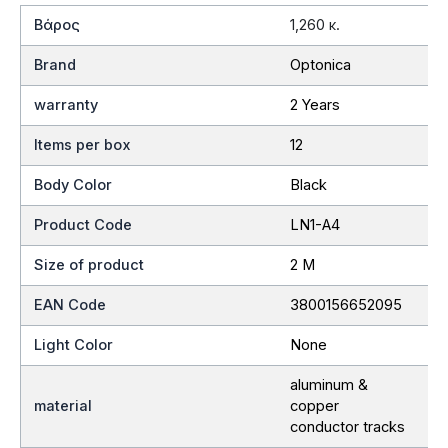
Βάρος
1,260 κ.
Brand
Optonica
warranty
2 Years
Items per box
12
Body Color
Black
Product Code
LN1-A4
Size of product
2 M
EAN Code
3800156652095
Light Color
None
aluminum &
material
copper
conductor tracks