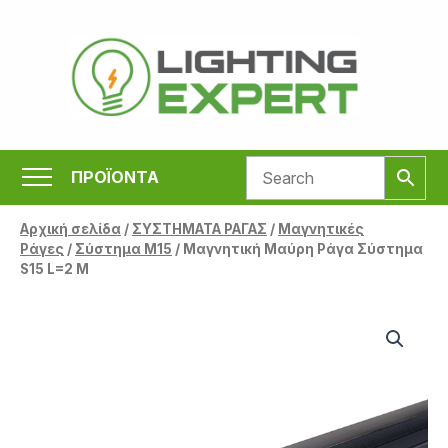
Μετάβαση
στο
περιεχόμενο
ΠΡΟΪΟΝΤΑ
Αρχική σελίδα
/
ΣΥΣΤΗΜΑΤΑ ΡΑΓΑΣ
/
Μαγνητικές
Ράγες
/
Σύστημα M15
/ Μαγνητική Μαύρη Ράγα Σύστημα
S15 L=2 M