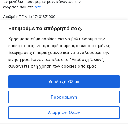
τις μεγάλες προσφορές μας, κάνοντας την
εγγραφή σου στο
site.
Aριθμός Γ.Ε.ΜΗ.: 17401671000
Επικοινωνία
Εκτιμούμε το απόρρητό σας.
Ρόδου 133, Αθήνα 10443
Χρησιμοποιούμε cookies για να βελτιώσουμε την
(+30) 211 725 5427
εμπειρία σας, να προσφέρουμε προσωποποιημένες
sales@lightingexpert.gr
διαφημίσεις ή περιεχόμενο και να αναλύσουμε την
κίνηση μας. Κάνοντας κλικ στο "Αποδοχή Όλων",
συναινείτε στη χρήση των cookies από εμάς.
Χρήσιμες Σελίδες
Αποδοχή Όλων
Ο Λογαριασμός μου
Προϊόντα
Προσαρμογή
Όροι Χρήσης
Τρόποι Αποστολής
Απόρριψη Όλων
Τρόποι Πληρωμής
Πολιτική Επιστροφής