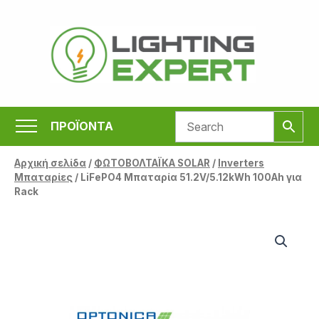
Μετάβαση
στο
περιεχόμενο
ΠΡΟΪΟΝΤΑ
Αρχική σελίδα
/
ΦΩΤΟΒΟΛΤΑΪΚΑ SOLAR
/
Inverters
Μπαταρίες
/ LiFePO4 Μπαταρία 51.2V/5.12kWh 100Ah για
Rack