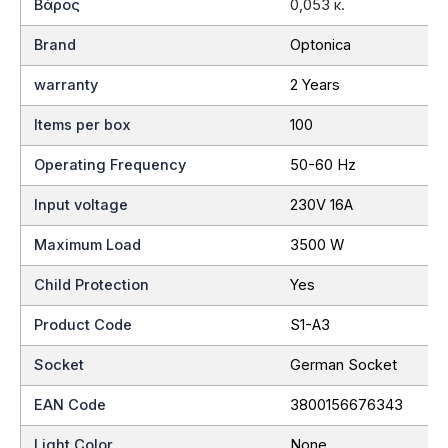
Βάρος
0,053 κ.
Brand
Optonica
warranty
2 Years
Items per box
100
Operating Frequency
50-60 Hz
Input voltage
230V 16A
Maximum Load
3500 W
Child Protection
Yes
Product Code
S1-A3
Socket
German Socket
EAN Code
3800156676343
Light Color
None