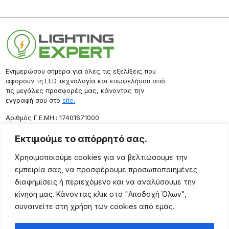
Ενημερώσου σήμερα για όλες τις εξελίξεις που
αφορούν τη LED τεχνολογία και επωφελήσου από
τις μεγάλες προσφορές μας, κάνοντας την
εγγραφή σου στο
site.
Aριθμός Γ.Ε.ΜΗ.: 17401671000
Επικοινωνία
Εκτιμούμε το απόρρητό σας.
Ρόδου 133, Αθήνα 10443
Χρησιμοποιούμε cookies για να βελτιώσουμε την
(+30) 211 725 5427
εμπειρία σας, να προσφέρουμε προσωποποιημένες
sales@lightingexpert.gr
διαφημίσεις ή περιεχόμενο και να αναλύσουμε την
κίνηση μας. Κάνοντας κλικ στο "Αποδοχή Όλων",
συναινείτε στη χρήση των cookies από εμάς.
Χρήσιμες Σελίδες