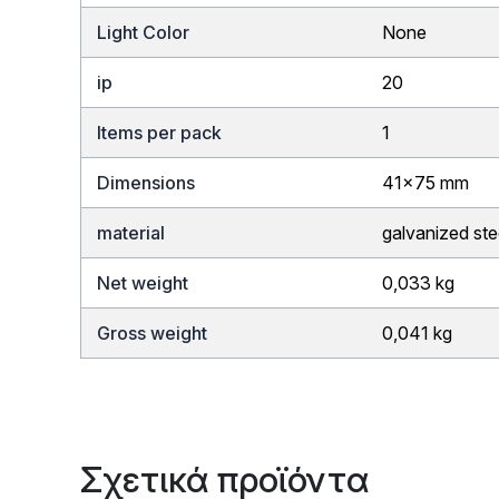
Light Color
None
ip
20
Items per pack
1
Dimensions
41×75 mm
material
galvanized stee
Net weight
0,033 kg
Gross weight
0,041 kg
Σχετικά προϊόντα