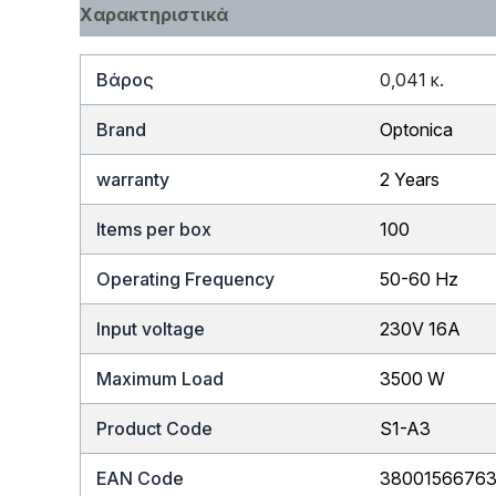
Χαρακτηριστικά
Βάρος
0,041 κ.
Brand
Optonica
warranty
2 Years
Items per box
100
Operating Frequency
50-60 Hz
Input voltage
230V 16A
Maximum Load
3500 W
Product Code
S1-A3
EAN Code
3800156676