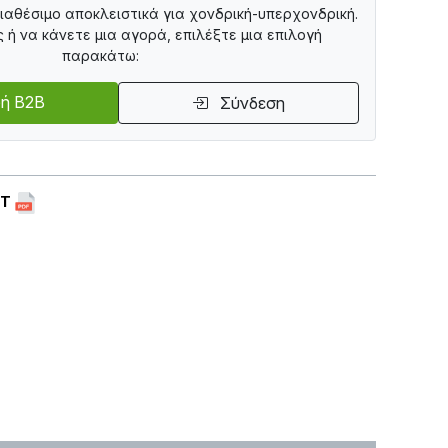
διαθέσιμο αποκλειστικά για χονδρική-υπερχονδρική.
ς ή να κάνετε μια αγορά, επιλέξτε μια επιλογή
παρακάτω:
ή B2B
Σύνδεση
ET