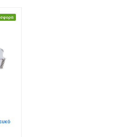
οσφορά
Λευκό