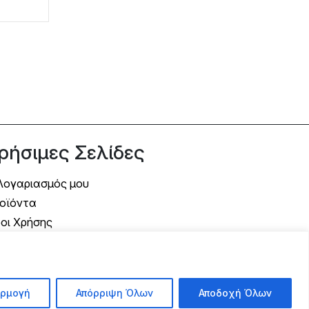
ρήσιμες Σελίδες
Λογαριασμός μου
οϊόντα
οι Χρήσης
όποι Αποστολής
όποι Πληρωμής
λιτική Επιστροφής
ρμογή
Απόρριψη Όλων
Αποδοχή Όλων