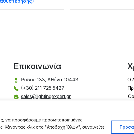
αθυστέρησης)
Επικοινωνία
Χ
Ρόδου 133, Αθήνα 10443
Ο 
(+30) 211 725 5427
Πρ
sales@lightingexpert.gr
Όρ
Τρ
Τρ
σας, να προσφέρουμε προσωποποιημένες
Πο
ας. Κάνοντας κλικ στο "Αποδοχή Όλων", συναινείτε
Προσα