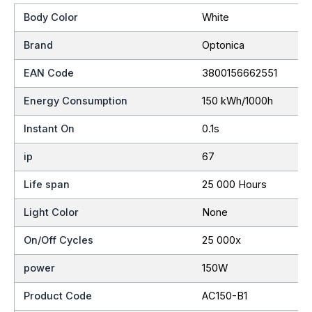
Body Color
White
Brand
Optonica
EAN Code
3800156662551
Energy Consumption
150 kWh/1000h
Instant On
0.1s
ip
67
Life span
25 000 Hours
Light Color
None
On/Off Cycles
25 000x
power
150W
Product Code
AC150-B1