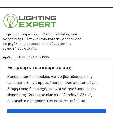
Ενημερώσου σήμερα για όλες τις εξελίξεις που
αφορούν τη LED τεχνολογία και επωφελήσου από
τις μεγάλες προσφορές μας, κάνοντας την
εγγραφή σου στο
site.
Aριθμός Γ.Ε.ΜΗ.: 17401671000
Επικοινωνία
Εκτιμούμε το απόρρητό σας.
Ρόδου 133, Αθήνα 10443
Χρησιμοποιούμε cookies για να βελτιώσουμε την
(+30) 211 725 5427
εμπειρία σας, να προσφέρουμε προσωποποιημένες
sales@lightingexpert.gr
διαφημίσεις ή περιεχόμενο και να αναλύσουμε την
κίνηση μας. Κάνοντας κλικ στο "Αποδοχή Όλων",
συναινείτε στη χρήση των cookies από εμάς.
Χρήσιμες Σελίδες