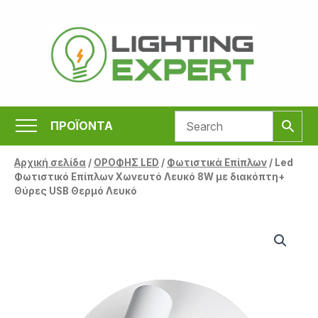
Μετάβαση
στο
περιεχόμενο
ΠΡΟΪΟΝΤΑ
Αρχική σελίδα
/
ΟΡΟΦΗΣ LED
/
Φωτιστικά Επίπλων
/ Led
Φωτιστικό Επίπλων Χωνευτό Λευκό 8W με διακόπτη+
Θύρες USB Θερμό Λευκό