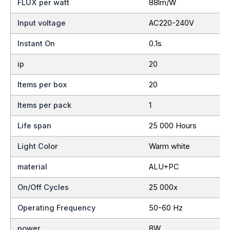
FLUX per watt
88lm/W
Input voltage
AC220-240V
Instant On
0.1s
ip
20
Items per box
20
Items per pack
1
Life span
25 000 Hours
Light Color
Warm white
material
ALU+PC
On/Off Cycles
25 000x
Operating Frequency
50-60 Hz
power
8W