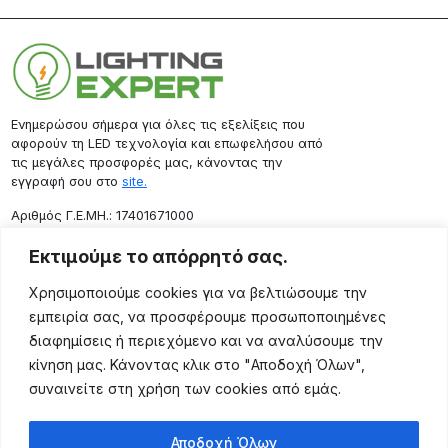
Ενημερώσου σήμερα για όλες τις εξελίξεις που
αφορούν τη LED τεχνολογία και επωφελήσου από
τις μεγάλες προσφορές μας, κάνοντας την
εγγραφή σου στο
site.
Aριθμός Γ.Ε.ΜΗ.: 17401671000
Επικοινωνία
Εκτιμούμε το απόρρητό σας.
Ρόδου 133, Αθήνα 10443
Χρησιμοποιούμε cookies για να βελτιώσουμε την
(+30) 211 725 5427
εμπειρία σας, να προσφέρουμε προσωποποιημένες
sales@lightingexpert.gr
διαφημίσεις ή περιεχόμενο και να αναλύσουμε την
κίνηση μας. Κάνοντας κλικ στο "Αποδοχή Όλων",
συναινείτε στη χρήση των cookies από εμάς.
Χρήσιμες Σελίδες
Αποδοχή Όλων