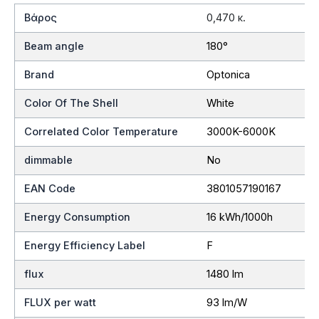
Βάρος
0,470 κ.
Beam angle
180°
Brand
Optonica
Color Of The Shell
White
Correlated Color Temperature
3000K-6000K
dimmable
No
EAN Code
3801057190167
Energy Consumption
16 kWh/1000h
Energy Efficiency Label
F
flux
1480 lm
FLUX per watt
93 lm/W