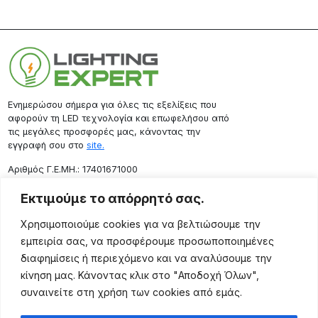
Ενημερώσου σήμερα για όλες τις εξελίξεις που
αφορούν τη LED τεχνολογία και επωφελήσου από
τις μεγάλες προσφορές μας, κάνοντας την
εγγραφή σου στο
site.
Aριθμός Γ.Ε.ΜΗ.: 17401671000
Επικοινωνία
Εκτιμούμε το απόρρητό σας.
Ρόδου 133, Αθήνα 10443
Χρησιμοποιούμε cookies για να βελτιώσουμε την
(+30) 211 725 5427
εμπειρία σας, να προσφέρουμε προσωποποιημένες
sales@lightingexpert.gr
διαφημίσεις ή περιεχόμενο και να αναλύσουμε την
κίνηση μας. Κάνοντας κλικ στο "Αποδοχή Όλων",
συναινείτε στη χρήση των cookies από εμάς.
Χρήσιμες Σελίδες