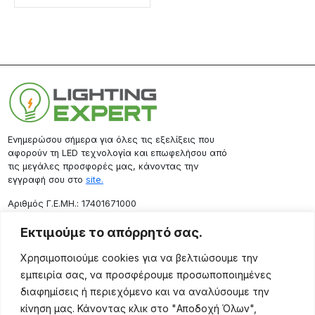
Ενημερώσου σήμερα για όλες τις εξελίξεις που
αφορούν τη LED τεχνολογία και επωφελήσου από
τις μεγάλες προσφορές μας, κάνοντας την
εγγραφή σου στο
site.
Aριθμός Γ.Ε.ΜΗ.: 17401671000
Επικοινωνία
Εκτιμούμε το απόρρητό σας.
Ρόδου 133, Αθήνα 10443
Χρησιμοποιούμε cookies για να βελτιώσουμε την
(+30) 211 725 5427
εμπειρία σας, να προσφέρουμε προσωποποιημένες
sales@lightingexpert.gr
διαφημίσεις ή περιεχόμενο και να αναλύσουμε την
κίνηση μας. Κάνοντας κλικ στο "Αποδοχή Όλων",