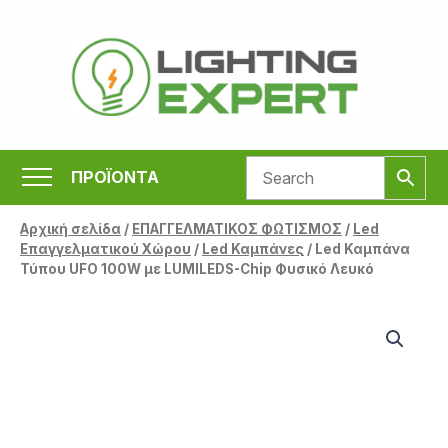
Μετάβαση
στο
περιεχόμενο
ΠΡΟΪΟΝΤΑ
Αρχική σελίδα
/
ΕΠΑΓΓΕΛΜΑΤΙΚΟΣ ΦΩΤΙΣΜΟΣ
/
Led
Επαγγελματικού Χώρου
/
Led Καμπάνες
/ Led Καμπάνα
Τύπου UFO 100W με LUMILEDS-Chip Φυσικό Λευκό