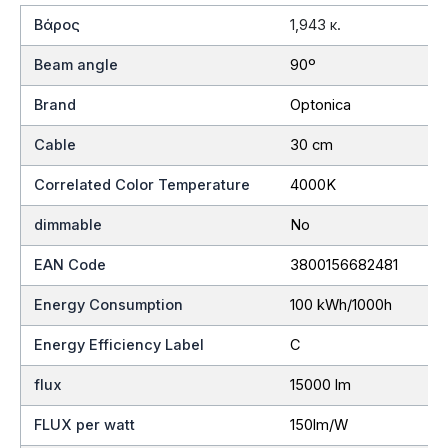
Βάρος
1,943 κ.
Beam angle
90º
Brand
Optonica
Cable
30 cm
Correlated Color Temperature
4000K
dimmable
No
EAN Code
3800156682481
Energy Consumption
100 kWh/1000h
Energy Efficiency Label
C
flux
15000 lm
FLUX per watt
150lm/W