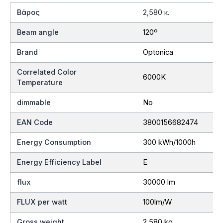
Βάρος
2,580 κ.
Beam angle
120º
Brand
Optonica
Correlated Color
6000K
Temperature
dimmable
No
EAN Code
3800156682474
Energy Consumption
300 kWh/1000h
Energy Efficiency Label
E
flux
30000 lm
FLUX per watt
100lm/W
Gross weight
2,580 kg