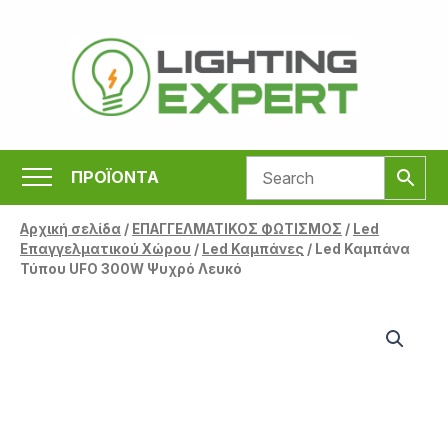
Μετάβαση
στο
περιεχόμενο
ΠΡΟΪΟΝΤΑ
Αρχική σελίδα
/
ΕΠΑΓΓΕΛΜΑΤΙΚΟΣ ΦΩΤΙΣΜΟΣ
/
Led
Επαγγελματικού Χώρου
/
Led Καμπάνες
/ Led Καμπάνα
Τύπου UFO 300W Ψυχρό Λευκό