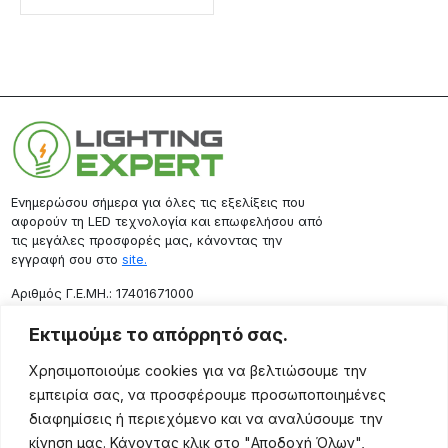
Ενημερώσου σήμερα για όλες τις εξελίξεις που
αφορούν τη LED τεχνολογία και επωφελήσου από
τις μεγάλες προσφορές μας, κάνοντας την
εγγραφή σου στο
site.
Aριθμός Γ.Ε.ΜΗ.: 17401671000
Επικοινωνία
Εκτιμούμε το απόρρητό σας.
Ρόδου 133, Αθήνα 10443
Χρησιμοποιούμε cookies για να βελτιώσουμε την
(+30) 211 725 5427
εμπειρία σας, να προσφέρουμε προσωποποιημένες
sales@lightingexpert.gr
διαφημίσεις ή περιεχόμενο και να αναλύσουμε την
κίνηση μας. Κάνοντας κλικ στο "Αποδοχή Όλων",