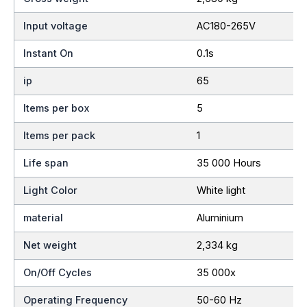
Input voltage
AC180-265V
Instant On
0.1s
ip
65
Items per box
5
Items per pack
1
Life span
35 000 Hours
Light Color
White light
material
Aluminium
Net weight
2,334 kg
On/Off Cycles
35 000x
Operating Frequency
50-60 Hz