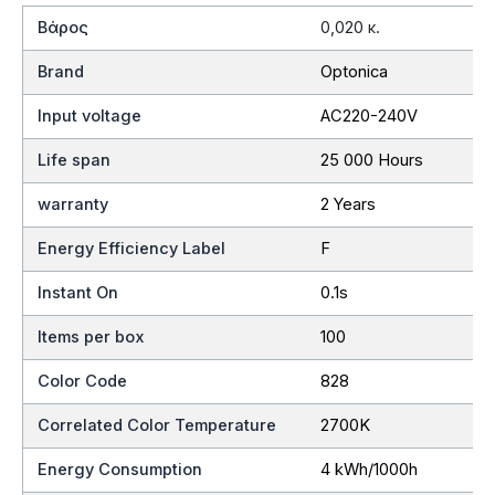
Βάρος
0,020 κ.
Brand
Optonica
Input voltage
AC220-240V
Life span
25 000 Hours
warranty
2 Years
Energy Efficiency Label
F
Instant On
0.1s
Items per box
100
Color Code
828
Correlated Color Temperature
2700K
Energy Consumption
4 kWh/1000h