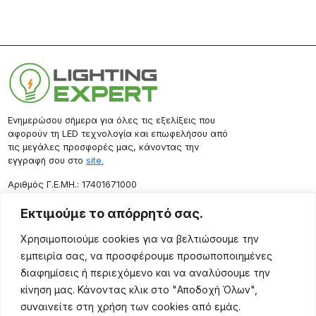
Ενημερώσου σήμερα για όλες τις εξελίξεις που
αφορούν τη LED τεχνολογία και επωφελήσου από
τις μεγάλες προσφορές μας, κάνοντας την
εγγραφή σου στο
site.
Aριθμός Γ.Ε.ΜΗ.: 17401671000
Επικοινωνία
Εκτιμούμε το απόρρητό σας.
Ρόδου 133, Αθήνα 10443
Χρησιμοποιούμε cookies για να βελτιώσουμε την
(+30) 211 725 5427
εμπειρία σας, να προσφέρουμε προσωποποιημένες
sales@lightingexpert.gr
διαφημίσεις ή περιεχόμενο και να αναλύσουμε την
κίνηση μας. Κάνοντας κλικ στο "Αποδοχή Όλων",
συναινείτε στη χρήση των cookies από εμάς.