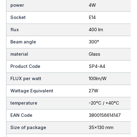
power
4W
Socket
E14
flux
400 lm
Beam angle
300°
material
Glass
Product Code
SP4-A4
FLUX per watt
100lm/W
Wattage Equivalent
27W
temperature
-20°C / +40°C
EAN Code
3800156614147
Size of package
35×130 mm