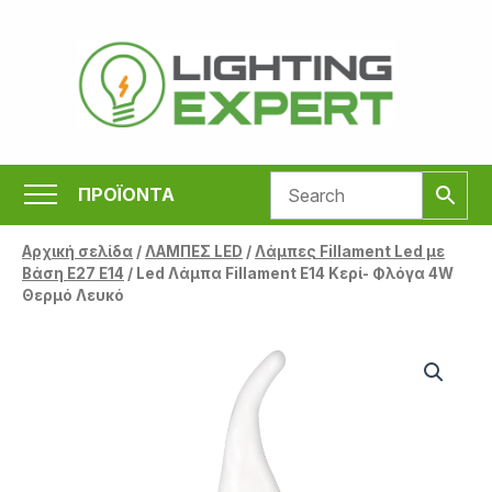
Μετάβαση
στο
περιεχόμενο
ΠΡΟΪΟΝΤΑ
Αρχική σελίδα
/
ΛΑΜΠΕΣ LED
/
Λάμπες Fillament Led με
Βάση Ε27 E14
/ Led Λάμπα Fillament E14 Κερί- Φλόγα 4W
Θερμό Λευκό