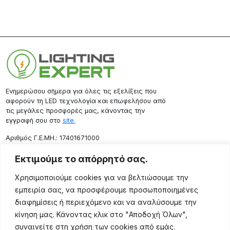
Ενημερώσου σήμερα για όλες τις εξελίξεις που
αφορούν τη LED τεχνολογία και επωφελήσου από
τις μεγάλες προσφορές μας, κάνοντας την
εγγραφή σου στο
site.
Aριθμός Γ.Ε.ΜΗ.: 17401671000
Επικοινωνία
Εκτιμούμε το απόρρητό σας.
Ρόδου 133, Αθήνα 10443
Χρησιμοποιούμε cookies για να βελτιώσουμε την
(+30) 211 725 5427
εμπειρία σας, να προσφέρουμε προσωποποιημένες
sales@lightingexpert.gr
διαφημίσεις ή περιεχόμενο και να αναλύσουμε την
κίνηση μας. Κάνοντας κλικ στο "Αποδοχή Όλων",
συναινείτε στη χρήση των cookies από εμάς.