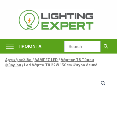
Μετάβαση
στο
περιεχόμενο
ΠΡΟΪΟΝΤΑ
Αρχική σελίδα
/
ΛΑΜΠΕΣ LED
/
Λάμπες Τ8 Tύπου
Φθορίου
/ Led Λάμπα T8 22W 150cm Ψυχρό Λευκό