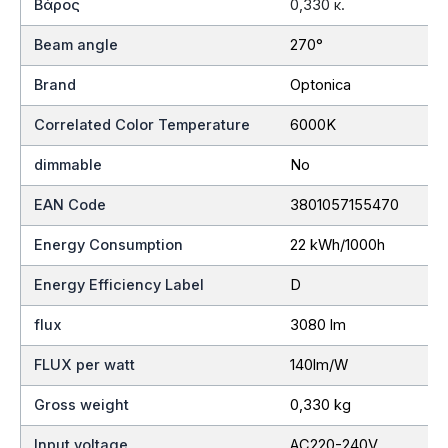
Βάρος
0,330 κ.
Beam angle
270°
Brand
Optonica
Correlated Color Temperature
6000K
dimmable
No
EAN Code
3801057155470
Energy Consumption
22 kWh/1000h
Energy Efficiency Label
D
flux
3080 lm
FLUX per watt
140lm/W
Gross weight
0,330 kg
Input voltage
AC220-240V