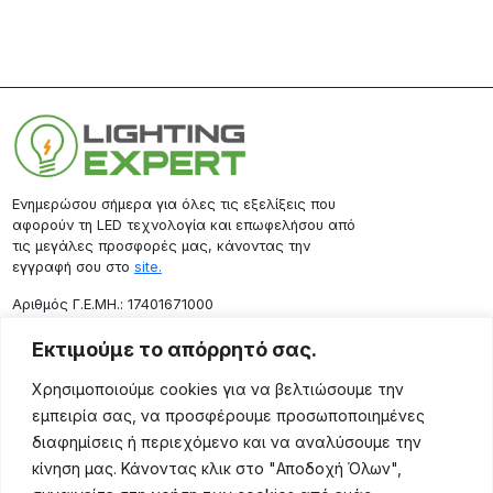
Ενημερώσου σήμερα για όλες τις εξελίξεις που
αφορούν τη LED τεχνολογία και επωφελήσου από
τις μεγάλες προσφορές μας, κάνοντας την
εγγραφή σου στο
site.
Aριθμός Γ.Ε.ΜΗ.: 17401671000
Επικοινωνία
Εκτιμούμε το απόρρητό σας.
Ρόδου 133, Αθήνα 10443
Χρησιμοποιούμε cookies για να βελτιώσουμε την
(+30) 211 725 5427
εμπειρία σας, να προσφέρουμε προσωποποιημένες
sales@lightingexpert.gr
διαφημίσεις ή περιεχόμενο και να αναλύσουμε την
κίνηση μας. Κάνοντας κλικ στο "Αποδοχή Όλων",