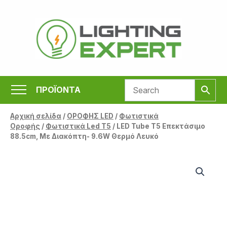
Μετάβαση
στο
περιεχόμενο
ΠΡΟΪΟΝΤΑ
Αρχική σελίδα
/
ΟΡΟΦΗΣ LED
/
Φωτιστικά
Οροφής
/
Φωτιστικά Led T5
/ LED Tube T5 Επεκτάσιμο
88.5cm, Με Διακόπτη- 9.6W Θερμό Λευκό