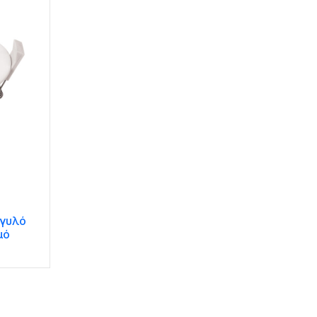
γγυλό
μό