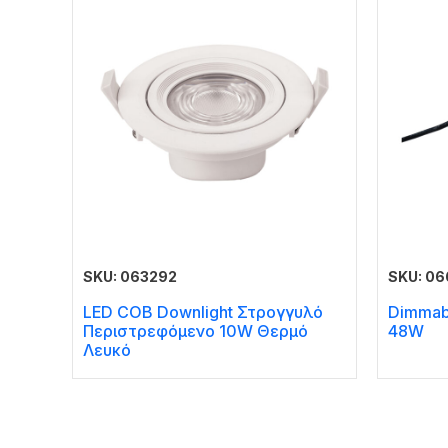
SKU: 063292
SKU: 0
LED COB Downlight Στρογγυλό
Dimmabl
Περιστρεφόμενο 10W Θερμό
48W
Λευκό