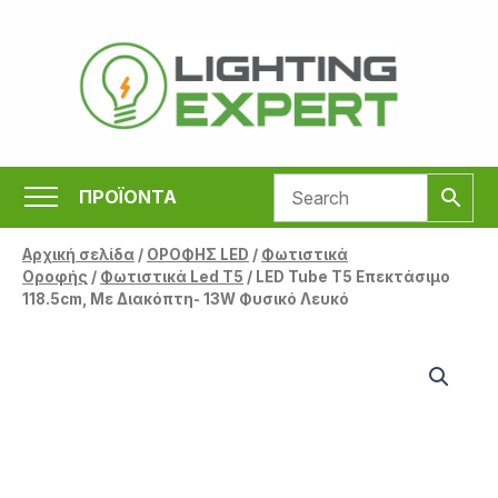
Μετάβαση
στο
περιεχόμενο
ΠΡΟΪΟΝΤΑ
Αρχική σελίδα
/
ΟΡΟΦΗΣ LED
/
Φωτιστικά
Οροφής
/
Φωτιστικά Led T5
/ LED Tube T5 Επεκτάσιμο
118.5cm, Με Διακόπτη- 13W Φυσικό Λευκό