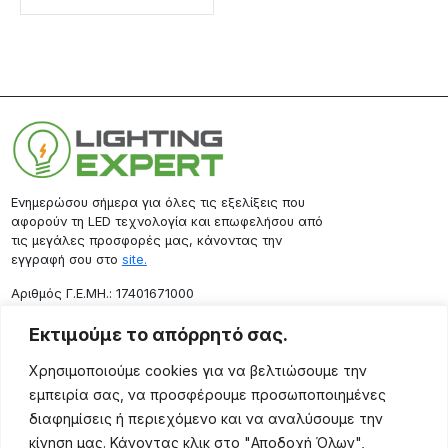
Ενημερώσου σήμερα για όλες τις εξελίξεις που
αφορούν τη LED τεχνολογία και επωφελήσου από
τις μεγάλες προσφορές μας, κάνοντας την
εγγραφή σου στο
site.
Aριθμός Γ.Ε.ΜΗ.: 17401671000
Επικοινωνία
Εκτιμούμε το απόρρητό σας.
Ρόδου 133, Αθήνα 10443
Χρησιμοποιούμε cookies για να βελτιώσουμε την
(+30) 211 725 5427
εμπειρία σας, να προσφέρουμε προσωποποιημένες
sales@lightingexpert.gr
διαφημίσεις ή περιεχόμενο και να αναλύσουμε την
κίνηση μας. Κάνοντας κλικ στο "Αποδοχή Όλων",