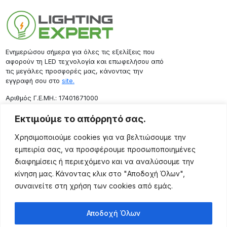
Ενημερώσου σήμερα για όλες τις εξελίξεις που
αφορούν τη LED τεχνολογία και επωφελήσου από
τις μεγάλες προσφορές μας, κάνοντας την
εγγραφή σου στο
site.
Aριθμός Γ.Ε.ΜΗ.: 17401671000
Επικοινωνία
Εκτιμούμε το απόρρητό σας.
Ρόδου 133, Αθήνα 10443
Χρησιμοποιούμε cookies για να βελτιώσουμε την
(+30) 211 725 5427
εμπειρία σας, να προσφέρουμε προσωποποιημένες
sales@lightingexpert.gr
διαφημίσεις ή περιεχόμενο και να αναλύσουμε την
κίνηση μας. Κάνοντας κλικ στο "Αποδοχή Όλων",
συναινείτε στη χρήση των cookies από εμάς.
Χρήσιμες Σελίδες
Αποδοχή Όλων
Ο Λογαριασμός μου