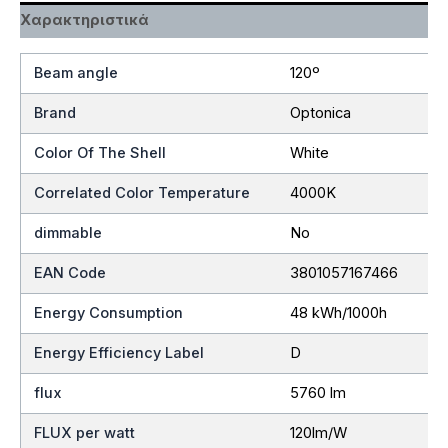
Χαρακτηριστικά
Beam angle
120º
Brand
Optonica
Color Of The Shell
White
Correlated Color Temperature
4000K
dimmable
No
EAN Code
3801057167466
Energy Consumption
48 kWh/1000h
Energy Efficiency Label
D
flux
5760 lm
FLUX per watt
120lm/W