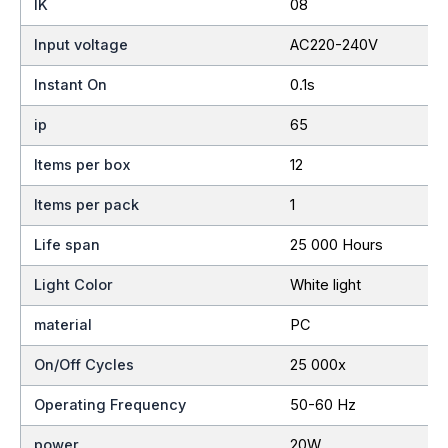
IK
08
Input voltage
AC220-240V
Instant On
0.1s
ip
65
Items per box
12
Items per pack
1
Life span
25 000 Hours
Light Color
White light
material
PC
On/Off Cycles
25 000x
Operating Frequency
50-60 Hz
power
20W