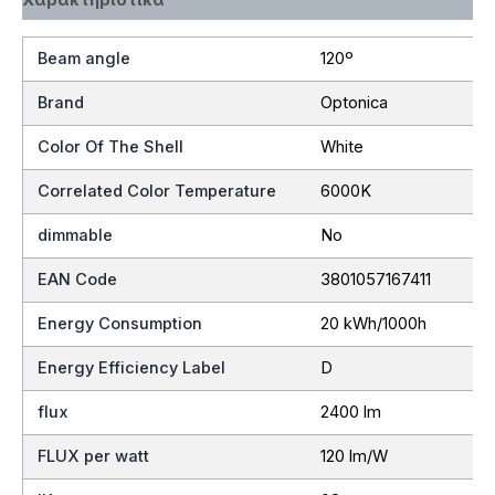
Beam angle
120º
Brand
Optonica
Color Of The Shell
White
Correlated Color Temperature
6000K
dimmable
No
EAN Code
3801057167411
Energy Consumption
20 kWh/1000h
Energy Efficiency Label
D
flux
2400 lm
FLUX per watt
120 lm/W