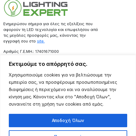
Ενημερώσου σήμερα για όλες τις εξελίξεις που
αφορούν τη LED τεχνολογία και επωφελήσου από
τις μεγάλες προσφορές μας, κάνοντας την
εγγραφή σου στο
site.
Aριθμός Γ.Ε.ΜΗ.: 17401671000
Επικοινωνία
Εκτιμούμε το απόρρητό σας.
Ρόδου 133, Αθήνα 10443
Χρησιμοποιούμε cookies για να βελτιώσουμε την
(+30) 211 725 5427
εμπειρία σας, να προσφέρουμε προσωποποιημένες
sales@lightingexpert.gr
διαφημίσεις ή περιεχόμενο και να αναλύσουμε την
κίνηση μας. Κάνοντας κλικ στο "Αποδοχή Όλων",
συναινείτε στη χρήση των cookies από εμάς.
Χρήσιμες Σελίδες
Αποδοχή Όλων
Ο Λογαριασμός μου
Προϊόντα