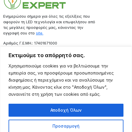
Ενημερώσου σήμερα για όλες τις εξελίξεις που
αφορούν τη LED τεχνολογία και επωφελήσου από
τις μεγάλες προσφορές μας, κάνοντας την
εγγραφή σου στο
site.
Aριθμός Γ.Ε.ΜΗ.: 17401671000
Επικοινωνία
Εκτιμούμε το απόρρητό σας.
Ρόδου 133, Αθήνα 10443
Χρησιμοποιούμε cookies για να βελτιώσουμε την
(+30) 211 725 5427
εμπειρία σας, να προσφέρουμε προσωποποιημένες
sales@lightingexpert.gr
διαφημίσεις ή περιεχόμενο και να αναλύσουμε την
κίνηση μας. Κάνοντας κλικ στο "Αποδοχή Όλων",
συναινείτε στη χρήση των cookies από εμάς.
Χρήσιμες Σελίδες
Αποδοχή Όλων
Ο Λογαριασμός μου
Προϊόντα
Προσαρμογή
Όροι Χρήσης