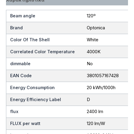
Beam angle
120º
Brand
Optonica
Color Of The Shell
White
Correlated Color Temperature
4000K
dimmable
No
EAN Code
3801057167428
Energy Consumption
20 kWh/1000h
Energy Efficiency Label
D
flux
2400 lm
FLUX per watt
120 lm/W