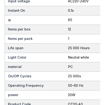
Input voltage
AC220-240V
Instant On
0.1s
ip
65
Items per box
12
Items per pack
1
Life span
25 000 Hours
Light Color
Neutral white
material
PC
On/Off Cycles
25 000x
Operating Frequency
50-60 Hz
power
20W
Product Code
OT20-A3