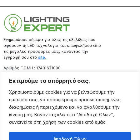
Ενημερώσου σήμερα για όλες τις εξελίξεις που
αφορούν τη LED τεχνολογία και επωφελήσου από
τις μεγάλες προσφορές μας, κάνοντας την
εγγραφή σου στο
site.
Aριθμός Γ.Ε.ΜΗ.: 17401671000
Επικοινωνία
Εκτιμούμε το απόρρητό σας.
Ρόδου 133, Αθήνα 10443
Χρησιμοποιούμε cookies για να βελτιώσουμε την
(+30) 211 725 5427
εμπειρία σας, να προσφέρουμε προσωποποιημένες
sales@lightingexpert.gr
διαφημίσεις ή περιεχόμενο και να αναλύσουμε την
κίνηση μας. Κάνοντας κλικ στο "Αποδοχή Όλων",
συναινείτε στη χρήση των cookies από εμάς.
Χρήσιμες Σελίδες
Αποδοχή Όλων