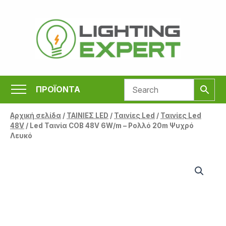
Μετάβαση
στο
περιεχόμενο
ΠΡΟΪΟΝΤΑ
Αρχική σελίδα
/
ΤΑΙΝΙΕΣ LED
/
Ταινίες Led
/
Ταινίες Led
48V
/ Led Ταινία COB 48V 6W/m – Ρολλό 20m Ψυχρό
Λευκό