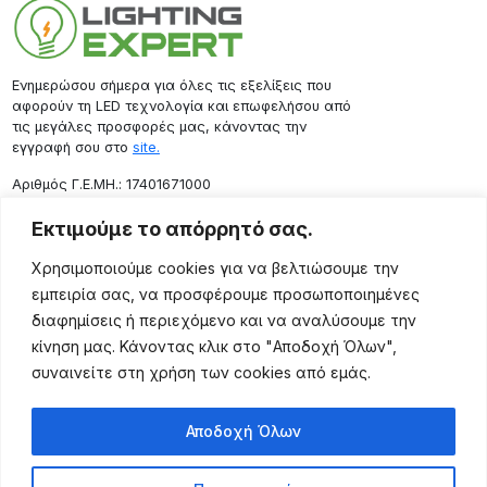
Ενημερώσου σήμερα για όλες τις εξελίξεις που
αφορούν τη LED τεχνολογία και επωφελήσου από
τις μεγάλες προσφορές μας, κάνοντας την
εγγραφή σου στο
site.
Aριθμός Γ.Ε.ΜΗ.: 17401671000
Επικοινωνία
Εκτιμούμε το απόρρητό σας.
Ρόδου 133, Αθήνα 10443
Χρησιμοποιούμε cookies για να βελτιώσουμε την
(+30) 211 725 5427
εμπειρία σας, να προσφέρουμε προσωποποιημένες
sales@lightingexpert.gr
διαφημίσεις ή περιεχόμενο και να αναλύσουμε την
κίνηση μας. Κάνοντας κλικ στο "Αποδοχή Όλων",
συναινείτε στη χρήση των cookies από εμάς.
Χρήσιμες Σελίδες
Αποδοχή Όλων
Ο Λογαριασμός μου
Προϊόντα