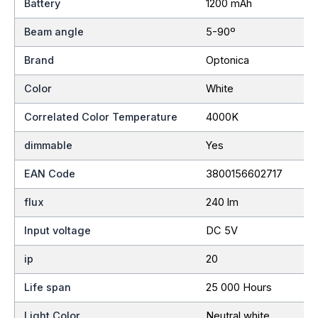
Battery
1200 mAh
Beam angle
5-90º
Brand
Optonica
Color
White
Correlated Color Temperature
4000K
dimmable
Yes
EAN Code
3800156602717
flux
240 lm
Input voltage
DC 5V
ip
20
Life span
25 000 Hours
Light Color
Neutral white