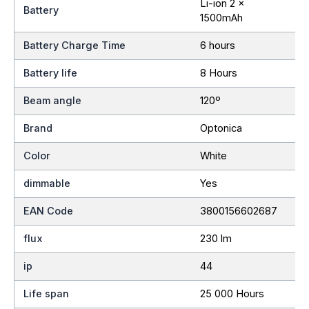
Li-ion 2 x
Battery
1500mAh
Battery Charge Time
6 hours
Battery life
8 Hours
Beam angle
120º
Brand
Optonica
Color
White
dimmable
Yes
EAN Code
3800156602687
flux
230 lm
ip
44
Life span
25 000 Hours