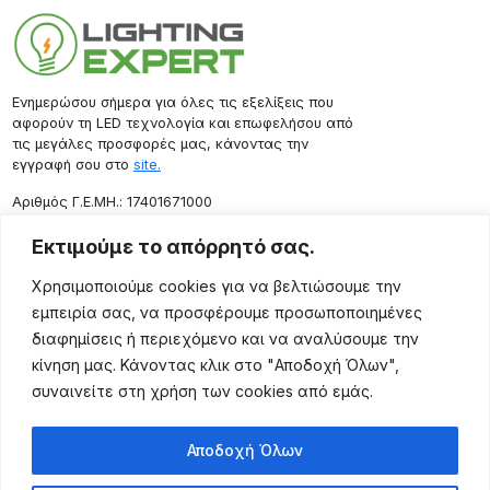
Ενημερώσου σήμερα για όλες τις εξελίξεις που
αφορούν τη LED τεχνολογία και επωφελήσου από
τις μεγάλες προσφορές μας, κάνοντας την
εγγραφή σου στο
site.
Aριθμός Γ.Ε.ΜΗ.: 17401671000
Επικοινωνία
Εκτιμούμε το απόρρητό σας.
Ρόδου 133, Αθήνα 10443
Χρησιμοποιούμε cookies για να βελτιώσουμε την
(+30) 211 725 5427
εμπειρία σας, να προσφέρουμε προσωποποιημένες
sales@lightingexpert.gr
διαφημίσεις ή περιεχόμενο και να αναλύσουμε την
κίνηση μας. Κάνοντας κλικ στο "Αποδοχή Όλων",
συναινείτε στη χρήση των cookies από εμάς.
Χρήσιμες Σελίδες
Αποδοχή Όλων
Ο Λογαριασμός μου