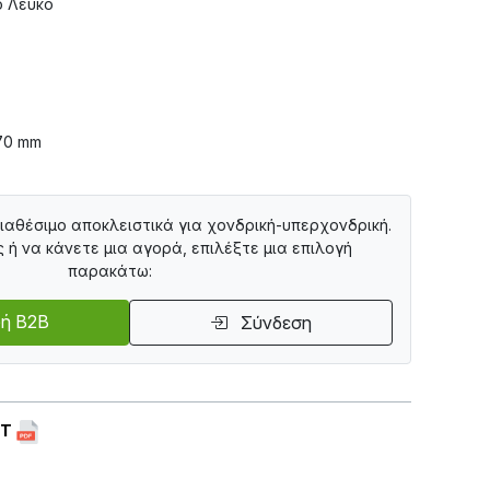
ό Λευκό
70 mm
διαθέσιμο αποκλειστικά για χονδρική-υπερχονδρική.
ς ή να κάνετε μια αγορά, επιλέξτε μια επιλογή
παρακάτω:
ή B2B
Σύνδεση
ET