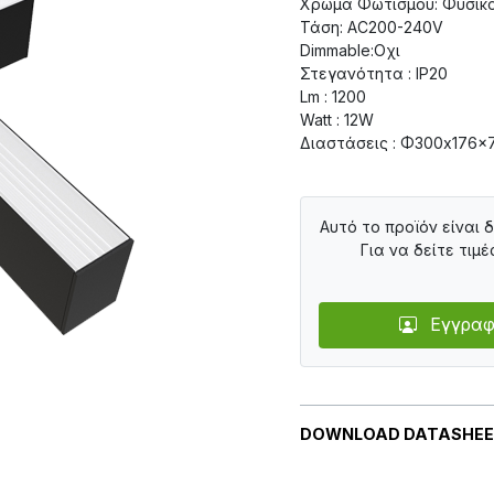
Χρώμα Φωτισμού: Φυσικ
Τάση: AC200-240V
Dimmable:Οχι
Στεγανότητα : IP20
Lm : 1200
Watt : 12W
Διαστάσεις : Φ300x176x
Αυτό το προϊόν είναι 
Για να δείτε τιμέ
Εγγραφ
DOWNLOAD DATASHE