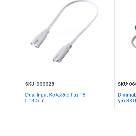
SKU: 066628
SKU: 0
Dual Input Καλώδιο Για T5
Dimmabl
L=30cm
για SKU