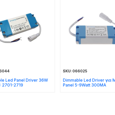
66044
SKU: 066025
e Led Panel Driver 36W
Dimmable Led Driver για M
: 2701-2719
Panel 5-9Watt 300MA