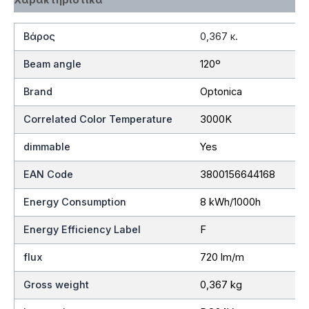
Βάρος
0,367 κ.
Beam angle
120º
Brand
Optonica
Correlated Color Temperature
3000K
dimmable
Yes
EAN Code
3800156644168
Energy Consumption
8 kWh/1000h
Energy Efficiency Label
F
flux
720 lm/m
Gross weight
0,367 kg