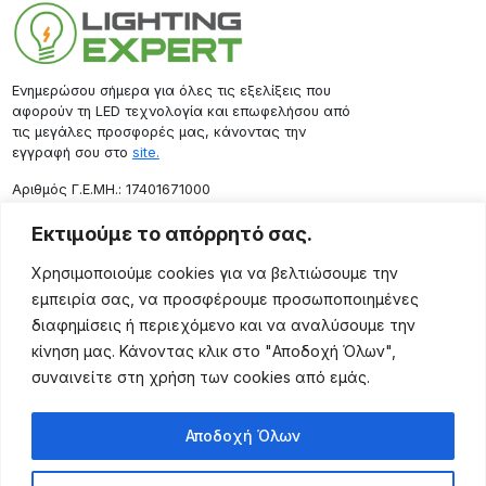
Ενημερώσου σήμερα για όλες τις εξελίξεις που
αφορούν τη LED τεχνολογία και επωφελήσου από
τις μεγάλες προσφορές μας, κάνοντας την
εγγραφή σου στο
site.
Aριθμός Γ.Ε.ΜΗ.: 17401671000
Επικοινωνία
Εκτιμούμε το απόρρητό σας.
Ρόδου 133, Αθήνα 10443
Χρησιμοποιούμε cookies για να βελτιώσουμε την
(+30) 211 725 5427
εμπειρία σας, να προσφέρουμε προσωποποιημένες
sales@lightingexpert.gr
διαφημίσεις ή περιεχόμενο και να αναλύσουμε την
κίνηση μας. Κάνοντας κλικ στο "Αποδοχή Όλων",
συναινείτε στη χρήση των cookies από εμάς.
Χρήσιμες Σελίδες
Αποδοχή Όλων
Ο Λογαριασμός μου
Προϊόντα