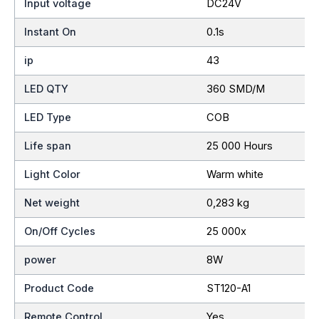
Input voltage
DC24V
Instant On
0.1s
ip
43
LED QTY
360 SMD/M
LED Type
COB
Life span
25 000 Hours
Light Color
Warm white
Net weight
0,283 kg
On/Off Cycles
25 000x
power
8W
Product Code
ST120-A1
Remote Control
Yes