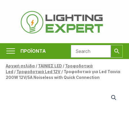
Μετάβαση
στο
περιεχόμενο
ΠΡΟΪΟΝΤΑ
Αρχική σελίδα
/
ΤΑΙΝΙΕΣ LED
/
Τροφοδοτικά
Led
/
Τροφοδοτικά Led 12V
/ Τροφοδοτικό για Led Ταινία
200W 12V/5A Noiseless with Quick Connection