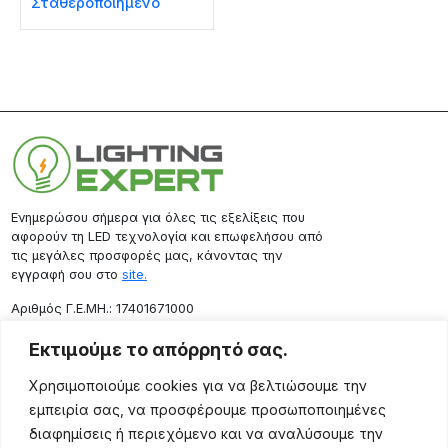
Σταθεροποιημένο
Ενημερώσου σήμερα για όλες τις εξελίξεις που
αφορούν τη LED τεχνολογία και επωφελήσου από
τις μεγάλες προσφορές μας, κάνοντας την
εγγραφή σου στο
site.
Aριθμός Γ.Ε.ΜΗ.: 17401671000
Επικοινωνία
Εκτιμούμε το απόρρητό σας.
Ρόδου 133, Αθήνα 10443
Χρησιμοποιούμε cookies για να βελτιώσουμε την
(+30) 211 725 5427
εμπειρία σας, να προσφέρουμε προσωποποιημένες
sales@lightingexpert.gr
διαφημίσεις ή περιεχόμενο και να αναλύσουμε την