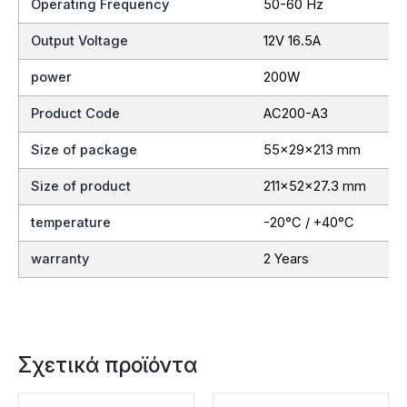
Operating Frequency
50-60 Hz
Output Voltage
12V 16.5A
power
200W
Product Code
AC200-A3
Size of package
55x29x213 mm
Size of product
211x52x27.3 mm
temperature
-20°C / +40°C
warranty
2 Years
Σχετικά προϊόντα