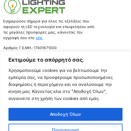
Ενημερώσου σήμερα για όλες τις εξελίξεις που
αφορούν τη LED τεχνολογία και επωφελήσου από
τις μεγάλες προσφορές μας, κάνοντας την
εγγραφή σου στο
site.
Aριθμός Γ.Ε.ΜΗ.: 17401671000
Επικοινωνία
Εκτιμούμε το απόρρητό σας.
Ρόδου 133, Αθήνα 10443
Χρησιμοποιούμε cookies για να βελτιώσουμε την
(+30) 211 725 5427
εμπειρία σας, να προσφέρουμε προσωποποιημένες
sales@lightingexpert.gr
διαφημίσεις ή περιεχόμενο και να αναλύσουμε την
κίνηση μας. Κάνοντας κλικ στο "Αποδοχή Όλων",
συναινείτε στη χρήση των cookies από εμάς.
Χρήσιμες Σελίδες
Αποδοχή Όλων
Ο Λογαριασμός μου
Προϊόντα
Προσαρμογή