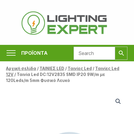
Μετάβαση
στο
περιεχόμενο
ΠΡΟΪΟΝΤΑ
Αρχική σελίδα
/
ΤΑΙΝΙΕΣ LED
/
Ταινίες Led
/
Ταινίες Led
12V
/ Ταινία Led DC:12V2835 SMD IP20 9W/m με
120Leds/m 5mm Φυσικό Λευκό