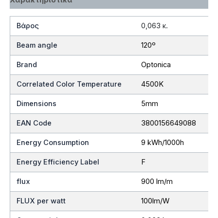
Βάρος
0,063 κ.
Beam angle
120º
Brand
Optonica
Correlated Color Temperature
4500K
Dimensions
5mm
EAN Code
3800156649088
Energy Consumption
9 kWh/1000h
Energy Efficiency Label
F
flux
900 lm/m
FLUX per watt
100lm/W