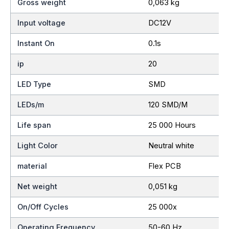
Gross weight
0,063 kg
Input voltage
DC12V
Instant On
0.1s
ip
20
LED Type
SMD
LEDs/m
120 SMD/M
Life span
25 000 Hours
Light Color
Neutral white
material
Flex PCB
Net weight
0,051 kg
On/Off Cycles
25 000x
Operating Frequency
50-60 Hz