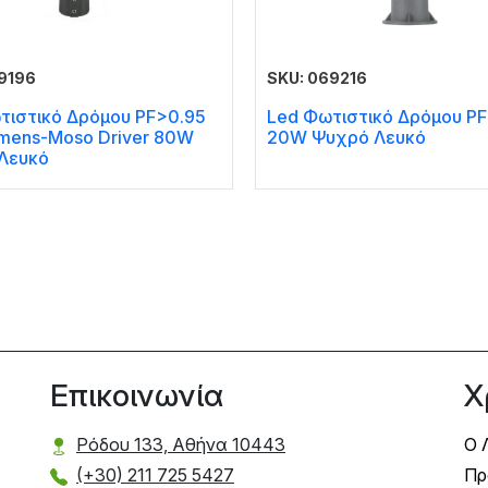
9196
SKU: 069216
τιστικό Δρόμου PF>0.95
Led Φωτιστικό Δρόμου PF
umens-Moso Driver 80W
20W Ψυχρό Λευκό
Λευκό
Επικοινωνία
Χ
Ρόδου 133, Αθήνα 10443
Ο 
(+30) 211 725 5427
Πρ