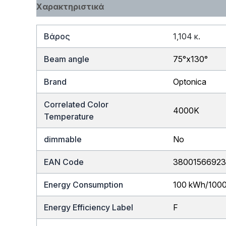
Χαρακτηριστικά
Βάρος
1,104 κ.
Beam angle
75°x130°
Brand
Optonica
Correlated Color
4000K
Temperature
dimmable
No
EAN Code
3800156692
Energy Consumption
100 kWh/100
Energy Efficiency Label
F