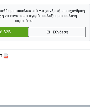
διαθέσιμο αποκλειστικά για χονδρική-υπερχονδρική.
ς ή να κάνετε μια αγορά, επιλέξτε μια επιλογή
παρακάτω:
ή B2B
Σύνδεση
ET