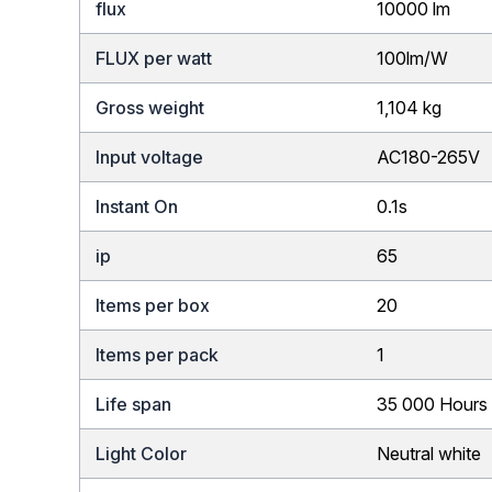
flux
10000 lm
FLUX per watt
100lm/W
Gross weight
1,104 kg
Input voltage
AC180-265V
Instant On
0.1s
ip
65
Items per box
20
Items per pack
1
Life span
35 000 Hours
Light Color
Neutral white