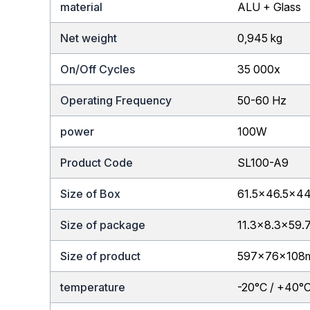
material
ALU + Glass
Net weight
0,945 kg
On/Off Cycles
35 000x
Operating Frequency
50-60 Hz
power
100W
Product Code
SL100-A9
Size of Box
61.5×46.5x4
Size of package
11.3×8.3×59.
Size of product
597x76x108
temperature
-20°C / +40°