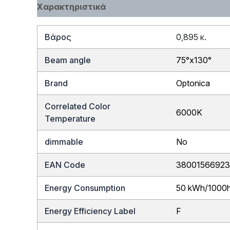
Χαρακτηριστικά
Βάρος
0,895 κ.
Beam angle
75°x130°
Brand
Optonica
Correlated Color
6000K
Temperature
dimmable
No
EAN Code
3800156692
Energy Consumption
50 kWh/1000
Energy Efficiency Label
F