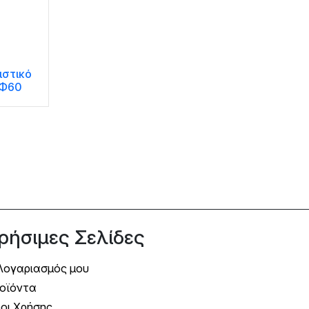
ιστικό
 Φ60
ρήσιμες Σελίδες
Λογαριασμός μου
οϊόντα
οι Χρήσης