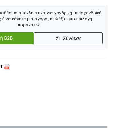
διαθέσιμο αποκλειστικά για χονδρική-υπερχονδρική.
ς ή να κάνετε μια αγορά, επιλέξτε μια επιλογή
παρακάτω:
ή B2B
Σύνδεση
ET