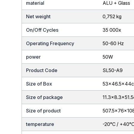
material
ALU + Glass
Net weight
0,752 kg
On/Off Cycles
35 000x
Operating Frequency
50-60 Hz
power
50W
Product Code
SL50-A9
Size of Box
53×46.5x44
Size of package
11.3×8.3×51.
Size of product
507.5x76x1
temperature
-20°C / +40°