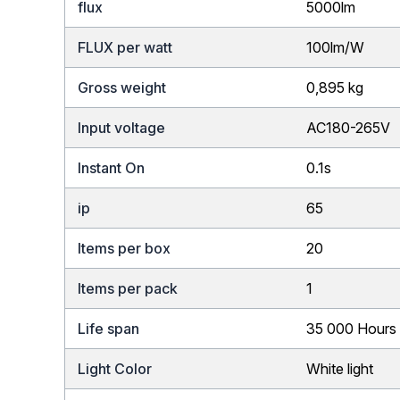
flux
5000lm
FLUX per watt
100lm/W
Gross weight
0,895 kg
Input voltage
AC180-265V
Instant On
0.1s
ip
65
Items per box
20
Items per pack
1
Life span
35 000 Hours
Light Color
White light