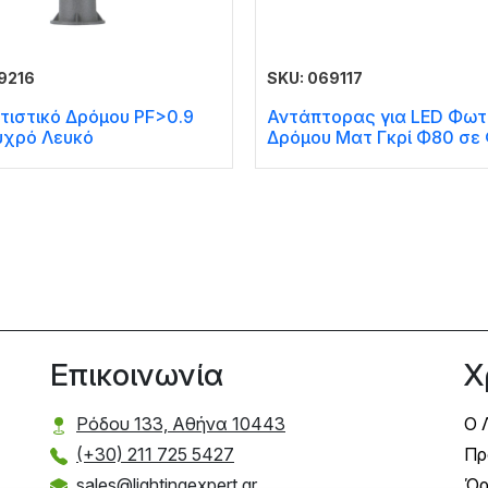
9216
SKU: 069117
τιστικό Δρόμου PF>0.9
Αντάπτορας για LED Φωτ
χρό Λευκό
Δρόμου Ματ Γκρί Φ80 σε
Επικοινωνία
Χ
Ρόδου 133, Αθήνα 10443
Ο 
(+30) 211 725 5427
Πρ
sales@lightingexpert.gr
Όρ