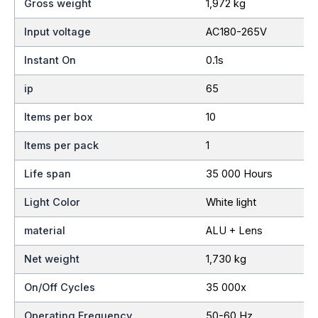
Gross weight
1,972 kg
Input voltage
AC180-265V
Instant On
0.1s
ip
65
Items per box
10
Items per pack
1
Life span
35 000 Hours
Light Color
White light
material
ALU + Lens
Net weight
1,730 kg
On/Off Cycles
35 000x
Operating Frequency
50-60 Hz