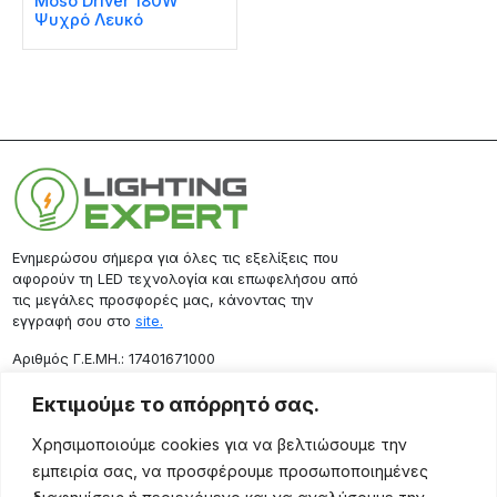
Moso Driver 180W
Ψυχρό Λευκό
Ενημερώσου σήμερα για όλες τις εξελίξεις που
αφορούν τη LED τεχνολογία και επωφελήσου από
τις μεγάλες προσφορές μας, κάνοντας την
εγγραφή σου στο
site.
Aριθμός Γ.Ε.ΜΗ.: 17401671000
Επικοινωνία
Εκτιμούμε το απόρρητό σας.
Ρόδου 133, Αθήνα 10443
Χρησιμοποιούμε cookies για να βελτιώσουμε την
(+30) 211 725 5427
εμπειρία σας, να προσφέρουμε προσωποποιημένες
sales@lightingexpert.gr