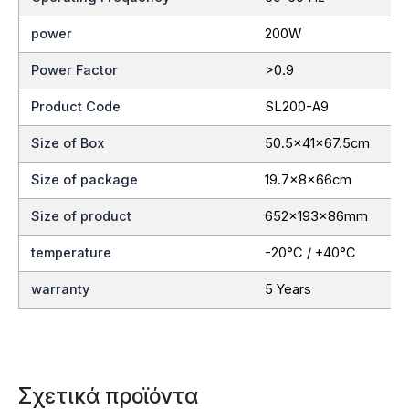
power
200W
Power Factor
>0.9
Product Code
SL200-A9
Size of Box
50.5x41x67.5cm
Size of package
19.7x8x66cm
Size of product
652x193x86mm
temperature
-20°C / +40°C
warranty
5 Years
Σχετικά προϊόντα