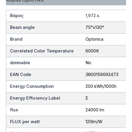
Βάρος
1,972 κ.
Beam angle
75°x130°
Brand
Optonica
Correlated Color Temperature
6000K
dimmable
No
EAN Code
3800156692473
Energy Consumption
200 kWh/1000h
Energy Efficiency Label
E
flux
24000 lm
FLUX per watt
120lm/W