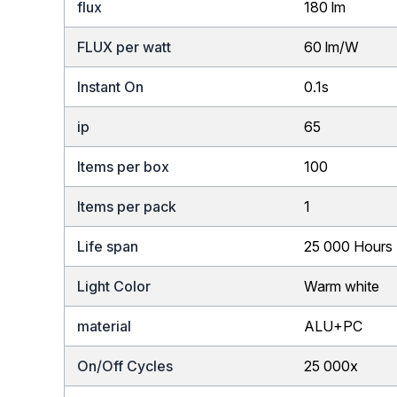
flux
180 lm
FLUX per watt
60 lm/W
Instant On
0.1s
ip
65
Items per box
100
Items per pack
1
Life span
25 000 Hours
Light Color
Warm white
material
ALU+PC
On/Off Cycles
25 000x