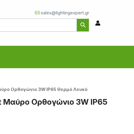
sales@lightingexpert.gr
Μαύρο Ορθογώνιο 3W IP65 Θερμό Λευκό
ht Μαύρο Ορθογώνιο 3W IP65