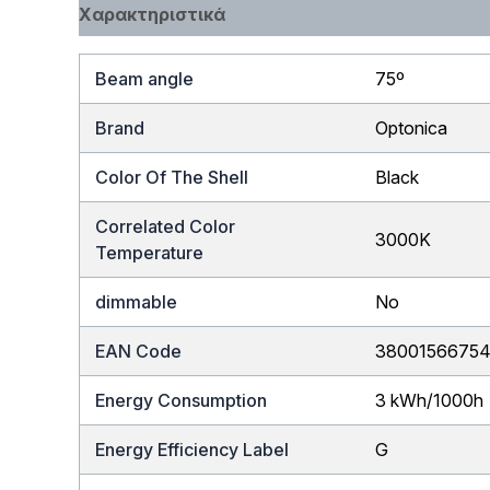
Χαρακτηριστικά
Beam angle
75º
Brand
Optonica
Color Of The Shell
Black
Correlated Color
3000K
Temperature
dimmable
No
EAN Code
3800156675
Energy Consumption
3 kWh/1000h
Energy Efficiency Label
G