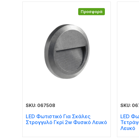
Προσφορά
SKU: 067508
SKU: 06
LED Φωτιστικό Για Σκάλες
LED Φω
Στρογγυλό Γκρί 2w Φυσικό Λευκό
Τετράγ
Λευκό