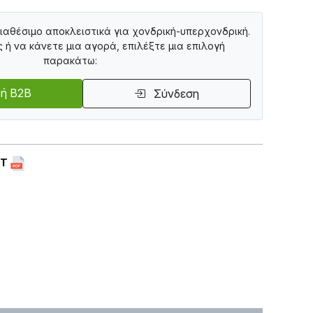
διαθέσιμο αποκλειστικά για χονδρική-υπερχονδρική.
ς ή να κάνετε μια αγορά, επιλέξτε μια επιλογή
παρακάτω:
ή B2B
Σύνδεση
ET