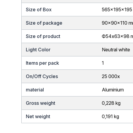
Size of Box
565x195x195
Size of package
90x90x110 
Size of product
Ф54x63x98 
Light Color
Neutral white
Items per pack
1
On/Off Cycles
25 000x
material
Aluminium
Gross weight
0,228 kg
Net weight
0,191 kg