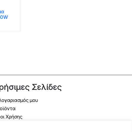
ια
10W
ρήσιμες Σελίδες
Λογαριασμός μου
οϊόντα
οι Χρήσης
όποι Αποστολής