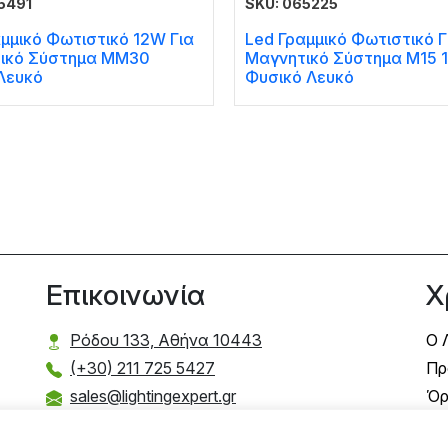
5491
SKU: 065225
μμικό Φωτιστικό 12W Για
Led Γραμμικό Φωτιστικό Γ
ικό Σύστημα MM30
Μαγνητικό Σύστημα Μ15 
Λευκό
Φυσικό Λευκό
Επικοινωνία
Χ
Ρόδου 133, Αθήνα 10443
Ο 
(+30) 211 725 5427
Πρ
sales@lightingexpert.gr
Όρ
Τρ