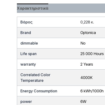
Χαρακτηριστικά
Βάρος
0,228 κ.
Brand
Optonica
dimmable
No
Life span
25 000 Hours
warranty
2 Years
Correlated Color
4000K
Temperature
Energy Consumption
6 kWh/1000h
power
6W