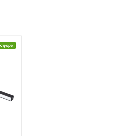
οσφορά