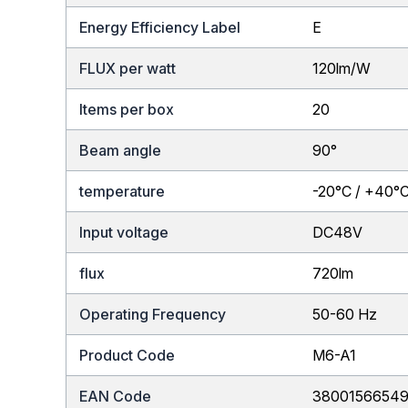
Energy Efficiency Label
E
FLUX per watt
120lm/W
Items per box
20
Beam angle
90°
temperature
-20°C / +40°
Input voltage
DC48V
flux
720lm
Operating Frequency
50-60 Hz
Product Code
M6-A1
EAN Code
3800156654