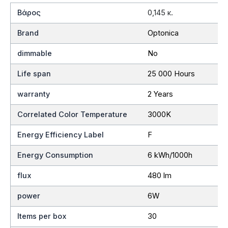
Βάρος
0,145 κ.
Brand
Optonica
dimmable
No
Life span
25 000 Hours
warranty
2 Years
Correlated Color Temperature
3000K
Energy Efficiency Label
F
Energy Consumption
6 kWh/1000h
flux
480 lm
power
6W
Items per box
30