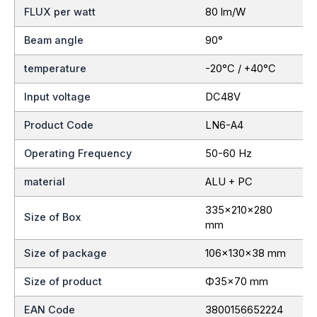
FLUX per watt
80 lm/W
Beam angle
90°
temperature
-20°C / +40°C
Input voltage
DC48V
Product Code
LN6-A4
Operating Frequency
50-60 Hz
material
ALU + PC
335x210x280
Size of Box
mm
Size of package
106x130x38 mm
Size of product
Ф35×70 mm
EAN Code
3800156652224