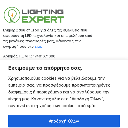
Ενημερώσου σήμερα για όλες τις εξελίξεις που
αφορούν τη LED τεχνολογία και επωφελήσου από
τις μεγάλες προσφορές μας, κάνοντας την
εγγραφή σου στο
site.
Aριθμός Γ.Ε.ΜΗ.: 17401671000
Επικοινωνία
Εκτιμούμε το απόρρητό σας.
Ρόδου 133, Αθήνα 10443
Χρησιμοποιούμε cookies για να βελτιώσουμε την
(+30) 211 725 5427
εμπειρία σας, να προσφέρουμε προσωποποιημένες
sales@lightingexpert.gr
διαφημίσεις ή περιεχόμενο και να αναλύσουμε την
κίνηση μας. Κάνοντας κλικ στο "Αποδοχή Όλων",
συναινείτε στη χρήση των cookies από εμάς.
Χρήσιμες Σελίδες
Αποδοχή Όλων
Ο Λογαριασμός μου