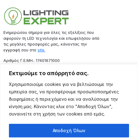
Ενημερώσου σήμερα για όλες τις εξελίξεις που
αφορούν τη LED τεχνολογία και επωφελήσου από
τις μεγάλες προσφορές μας, κάνοντας την
εγγραφή σου στο
site.
Aριθμός Γ.Ε.ΜΗ.: 17401671000
Επικοινωνία
Εκτιμούμε το απόρρητό σας.
Ρόδου 133, Αθήνα 10443
Χρησιμοποιούμε cookies για να βελτιώσουμε την
(+30) 211 725 5427
εμπειρία σας, να προσφέρουμε προσωποποιημένες
sales@lightingexpert.gr
διαφημίσεις ή περιεχόμενο και να αναλύσουμε την
κίνηση μας. Κάνοντας κλικ στο "Αποδοχή Όλων",
συναινείτε στη χρήση των cookies από εμάς.
Χρήσιμες Σελίδες
Αποδοχή Όλων
Ο Λογαριασμός μου