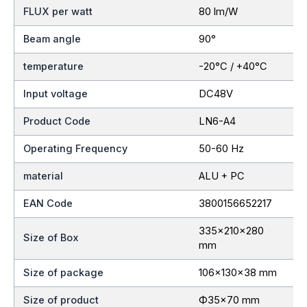
FLUX per watt
80 lm/W
Beam angle
90°
temperature
-20°C / +40°C
Input voltage
DC48V
Product Code
LN6-A4
Operating Frequency
50-60 Hz
material
ALU + PC
EAN Code
3800156652217
335x210x280
Size of Box
mm
Size of package
106x130x38 mm
Size of product
Ф35×70 mm