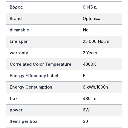
Βάρος
0,145 κ.
Brand
Optonica
dimmable
No
Life span
25 000 Hours
warranty
2 Years
Correlated Color Temperature
4000K
Energy Efficiency Label
F
Energy Consumption
6 kWh/1000h
flux
480 lm
power
6W
Items per box
30