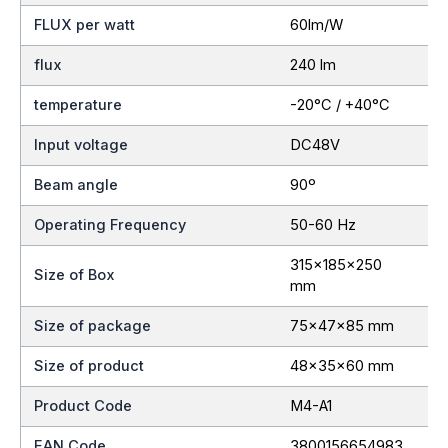
FLUX per watt
60lm/W
flux
240 lm
temperature
-20°C / +40°C
Input voltage
DC48V
Beam angle
90º
Operating Frequency
50-60 Hz
315x185x250
Size of Box
mm
Size of package
75x47x85 mm
Size of product
48x35x60 mm
Product Code
M4-A1
EAN Code
3800156654983