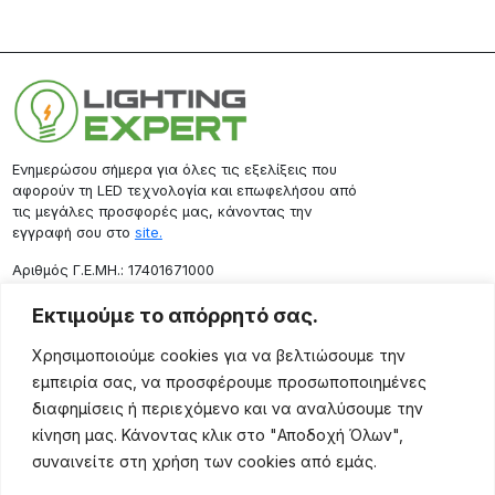
Ενημερώσου σήμερα για όλες τις εξελίξεις που
αφορούν τη LED τεχνολογία και επωφελήσου από
τις μεγάλες προσφορές μας, κάνοντας την
εγγραφή σου στο
site.
Aριθμός Γ.Ε.ΜΗ.: 17401671000
Επικοινωνία
Εκτιμούμε το απόρρητό σας.
Ρόδου 133, Αθήνα 10443
Χρησιμοποιούμε cookies για να βελτιώσουμε την
(+30) 211 725 5427
εμπειρία σας, να προσφέρουμε προσωποποιημένες
sales@lightingexpert.gr
διαφημίσεις ή περιεχόμενο και να αναλύσουμε την
κίνηση μας. Κάνοντας κλικ στο "Αποδοχή Όλων",
συναινείτε στη χρήση των cookies από εμάς.
Χρήσιμες Σελίδες