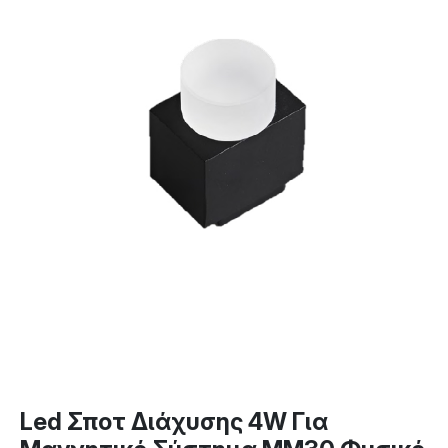
Led Σποτ Διάχυσης 4W Για