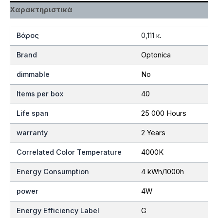
Χαρακτηριστικά
Βάρος
0,111 κ.
Brand
Optonica
dimmable
No
Items per box
40
Life span
25 000 Hours
warranty
2 Years
Correlated Color Temperature
4000K
Energy Consumption
4 kWh/1000h
power
4W
Energy Efficiency Label
G