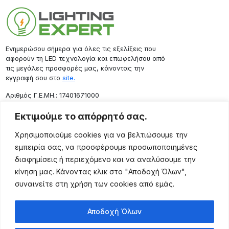
Ενημερώσου σήμερα για όλες τις εξελίξεις που
αφορούν τη LED τεχνολογία και επωφελήσου από
τις μεγάλες προσφορές μας, κάνοντας την
εγγραφή σου στο
site.
Aριθμός Γ.Ε.ΜΗ.: 17401671000
Επικοινωνία
Εκτιμούμε το απόρρητό σας.
Ρόδου 133, Αθήνα 10443
Χρησιμοποιούμε cookies για να βελτιώσουμε την
(+30) 211 725 5427
εμπειρία σας, να προσφέρουμε προσωποποιημένες
sales@lightingexpert.gr
διαφημίσεις ή περιεχόμενο και να αναλύσουμε την
κίνηση μας. Κάνοντας κλικ στο "Αποδοχή Όλων",
συναινείτε στη χρήση των cookies από εμάς.
Χρήσιμες Σελίδες
Αποδοχή Όλων
Ο Λογαριασμός μου