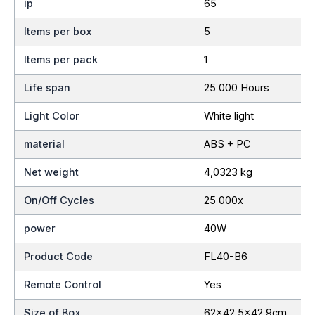
ip
65
Items per box
5
Items per pack
1
Life span
25 000 Hours
Light Color
White light
material
ABS + PC
Net weight
4,0323 kg
On/Off Cycles
25 000x
power
40W
Product Code
FL40-B6
Remote Control
Yes
Size of Box
62×42.5×42.9cm