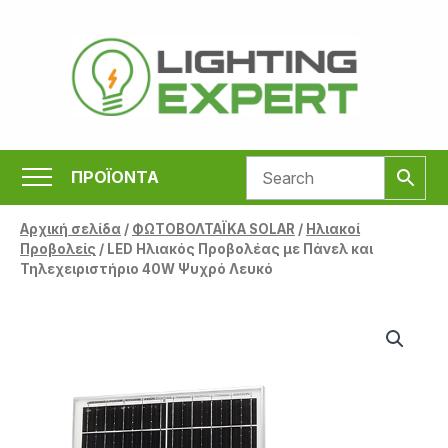
Μετάβαση
στο
περιεχόμενο
ΠΡΟΪΟΝΤΑ
Αρχική σελίδα
/
ΦΩΤΟΒΟΛΤΑΪΚΑ SOLAR
/
Ηλιακοί
Προβολείς
/ LED Ηλιακός Προβολέας με Πάνελ και
Τηλεχειριστήριο 40W Ψυχρό Λευκό