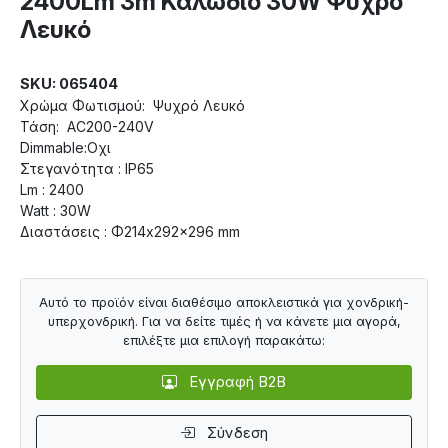
2400Lm 3m Καλώδιο 30W Ψυχρό
Λευκό
SKU: 065404
Χρώμα Φωτισμού: Ψυχρό Λευκό
Τάση: AC200-240V
Dimmable:Οχι
Στεγανότητα : IP65
Lm : 2400
Watt : 30W
Διαστάσεις : Φ214x292x296 mm
Αυτό το προϊόν είναι διαθέσιμο αποκλειστικά για χονδρική-
υπερχονδρική. Για να δείτε τιμές ή να κάνετε μια αγορά,
επιλέξτε μια επιλογή παρακάτω:
Εγγραφή B2B
Σύνδεση