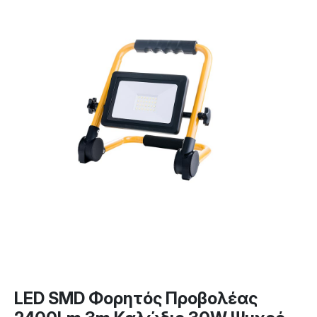
LED SMD Φορητός Προβολέας