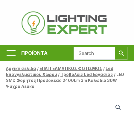
Μετάβαση
στο
περιεχόμενο
ΠΡΟΪΟΝΤΑ
Αρχική σελίδα
/
ΕΠΑΓΓΕΛΜΑΤΙΚΟΣ ΦΩΤΙΣΜΟΣ
/
Led
Επαγγελματικού Χώρου
/
Προβολείς Led Εργασίας
/ LED
SMD Φορητός Προβολέας 2400Lm 3m Καλώδιο 30W
Ψυχρό Λευκό