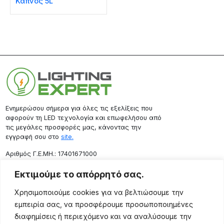
Καπνός 5L
Ενημερώσου σήμερα για όλες τις εξελίξεις που
αφορούν τη LED τεχνολογία και επωφελήσου από
τις μεγάλες προσφορές μας, κάνοντας την
εγγραφή σου στο
site.
Aριθμός Γ.Ε.ΜΗ.: 17401671000
Επικοινωνία
Εκτιμούμε το απόρρητό σας.
Ρόδου 133, Αθήνα 10443
Χρησιμοποιούμε cookies για να βελτιώσουμε την
(+30) 211 725 5427
εμπειρία σας, να προσφέρουμε προσωποποιημένες
sales@lightingexpert.gr
διαφημίσεις ή περιεχόμενο και να αναλύσουμε την