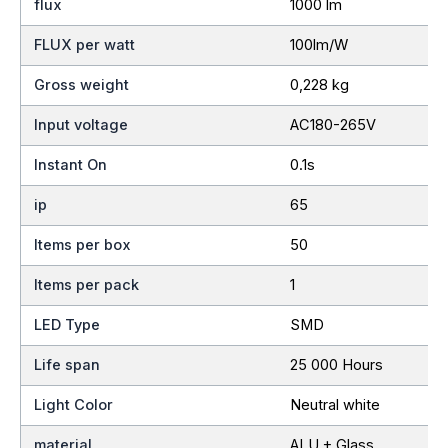
flux
1000 lm
FLUX per watt
100lm/W
Gross weight
0,228 kg
Input voltage
AC180-265V
Instant On
0.1s
ip
65
Items per box
50
Items per pack
1
LED Type
SMD
Life span
25 000 Hours
Light Color
Neutral white
material
ALU + Glass