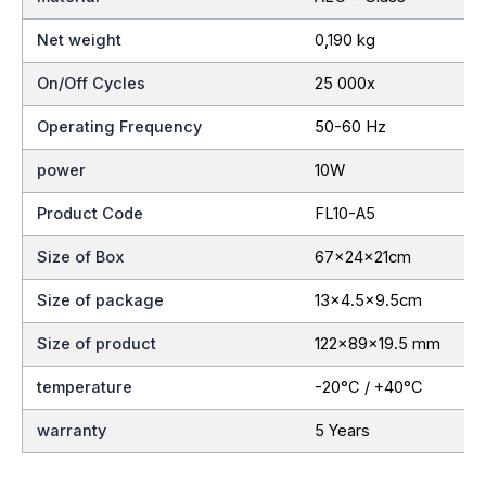
Net weight
0,190 kg
On/Off Cycles
25 000x
Operating Frequency
50-60 Hz
power
10W
Product Code
FL10-A5
Size of Box
67x24x21cm
Size of package
13×4.5×9.5cm
Size of product
122x89x19.5 mm
temperature
-20°C / +40°C
warranty
5 Years