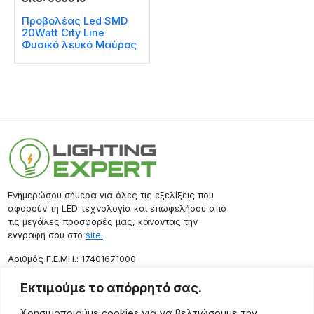
Προβολέας Led SMD
20Watt City Line
Φυσικό λευκό Μαύρος
Ενημερώσου σήμερα για όλες τις εξελίξεις που
αφορούν τη LED τεχνολογία και επωφελήσου από
τις μεγάλες προσφορές μας, κάνοντας την
εγγραφή σου στο
site.
Aριθμός Γ.Ε.ΜΗ.: 17401671000
Επικοινωνία
Εκτιμούμε το απόρρητό σας.
Ρόδου 133, Αθήνα 10443
Χρησιμοποιούμε cookies για να βελτιώσουμε την