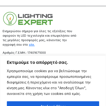
Ενημερώσου σήμερα για όλες τις εξελίξεις που
αφορούν τη LED τεχνολογία και επωφελήσου από
τις μεγάλες προσφορές μας, κάνοντας την
εγγραφή σου στο
site.
Aριθμός Γ.Ε.ΜΗ.: 17401671000
Επικοινωνία
Εκτιμούμε το απόρρητό σας.
Ρόδου 133, Αθήνα 10443
Χρησιμοποιούμε cookies για να βελτιώσουμε την
(+30) 211 725 5427
εμπειρία σας, να προσφέρουμε προσωποποιημένες
sales@lightingexpert.gr
διαφημίσεις ή περιεχόμενο και να αναλύσουμε την
κίνηση μας. Κάνοντας κλικ στο "Αποδοχή Όλων",
συναινείτε στη χρήση των cookies από εμάς.
Χρήσιμες Σελίδες