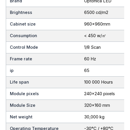
Brand
Optonica LED
Brightness
6500 cd/m2
Cabinet size
960x960mm
Consumption
< 450 w/㎡
Control Mode
1/8 Scan
Frame rate
60 Hz
ip
65
Life span
100 000 Hours
Module pixels
240×240 pixels
Module Size
320×160 mm
Net weight
30,000 kg
Operating Temperature
-30°C / +80°C