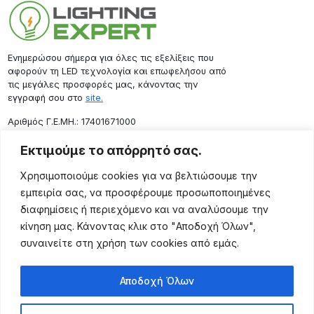
Ενημερώσου σήμερα για όλες τις εξελίξεις που
αφορούν τη LED τεχνολογία και επωφελήσου από
τις μεγάλες προσφορές μας, κάνοντας την
εγγραφή σου στο
site.
Aριθμός Γ.Ε.ΜΗ.: 17401671000
Επικοινωνία
Εκτιμούμε το απόρρητό σας.
Ρόδου 133, Αθήνα 10443
Χρησιμοποιούμε cookies για να βελτιώσουμε την
(+30) 211 725 5427
εμπειρία σας, να προσφέρουμε προσωποποιημένες
sales@lightingexpert.gr
διαφημίσεις ή περιεχόμενο και να αναλύσουμε την
κίνηση μας. Κάνοντας κλικ στο "Αποδοχή Όλων",
συναινείτε στη χρήση των cookies από εμάς.
Χρήσιμες Σελίδες
Αποδοχή Όλων
Ο Λογαριασμός μου
Προϊόντα