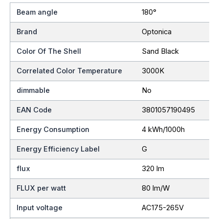
Beam angle
180°
Brand
Optonica
Color Of The Shell
Sand Black
Correlated Color Temperature
3000K
dimmable
No
EAN Code
3801057190495
Energy Consumption
4 kWh/1000h
Energy Efficiency Label
G
flux
320 lm
FLUX per watt
80 lm/W
Input voltage
AC175-265V