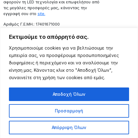
αφορούν τη LED τεχνολογία και επωφελήσου από
τις μεγάλες προσφορές μας, κάνοντας την
εγγραφή σου στο
site.
Aριθμός Γ.Ε.ΜΗ.: 17401671000
Επικοινωνία
Εκτιμούμε το απόρρητό σας.
Ρόδου 133, Αθήνα 10443
Χρησιμοποιούμε cookies για να βελτιώσουμε την
(+30) 211 725 5427
εμπειρία σας, να προσφέρουμε προσωποποιημένες
sales@lightingexpert.gr
διαφημίσεις ή περιεχόμενο και να αναλύσουμε την
κίνηση μας. Κάνοντας κλικ στο "Αποδοχή Όλων",
συναινείτε στη χρήση των cookies από εμάς.
Χρήσιμες Σελίδες
Αποδοχή Όλων
Ο Λογαριασμός μου
Προϊόντα
Προσαρμογή
Όροι Χρήσης
Τρόποι Αποστολής
Απόρριψη Όλων
Τρόποι Πληρωμής
Πολιτική Επιστροφής