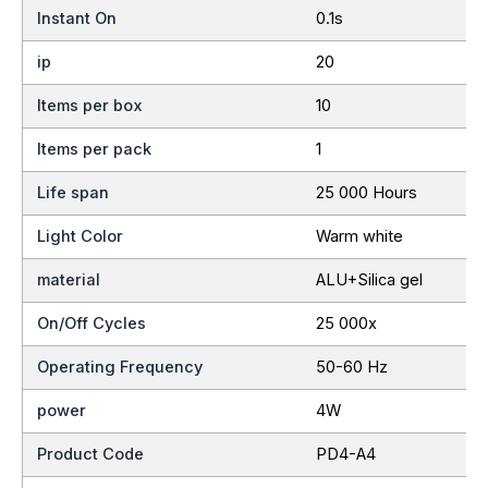
Instant On
0.1s
ip
20
Items per box
10
Items per pack
1
Life span
25 000 Hours
Light Color
Warm white
material
ALU+Silica gel
On/Off Cycles
25 000x
Operating Frequency
50-60 Hz
power
4W
Product Code
PD4-A4