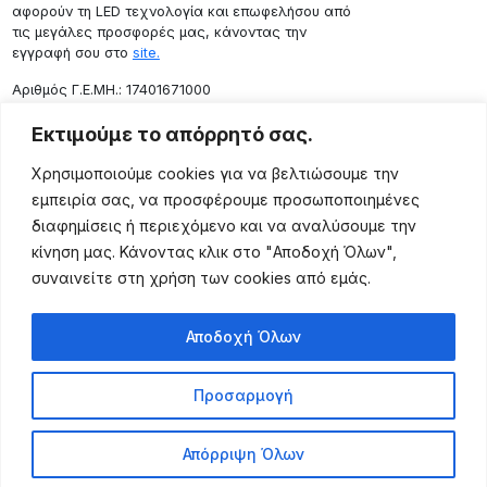
αφορούν τη LED τεχνολογία και επωφελήσου από
τις μεγάλες προσφορές μας, κάνοντας την
εγγραφή σου στο
site.
Aριθμός Γ.Ε.ΜΗ.: 17401671000
Επικοινωνία
Εκτιμούμε το απόρρητό σας.
Ρόδου 133, Αθήνα 10443
Χρησιμοποιούμε cookies για να βελτιώσουμε την
(+30) 211 725 5427
εμπειρία σας, να προσφέρουμε προσωποποιημένες
sales@lightingexpert.gr
διαφημίσεις ή περιεχόμενο και να αναλύσουμε την
κίνηση μας. Κάνοντας κλικ στο "Αποδοχή Όλων",
συναινείτε στη χρήση των cookies από εμάς.
Χρήσιμες Σελίδες
Αποδοχή Όλων
Ο Λογαριασμός μου
Προϊόντα
Προσαρμογή
Όροι Χρήσης
Τρόποι Αποστολής
Απόρριψη Όλων
Τρόποι Πληρωμής
Πολιτική Επιστροφής