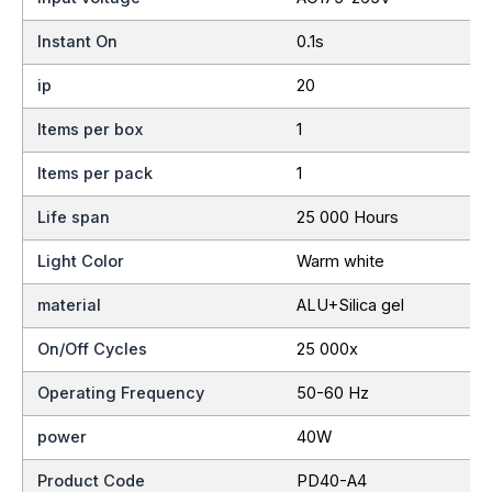
Instant On
0.1s
ip
20
Items per box
1
Items per pack
1
Life span
25 000 Hours
Light Color
Warm white
material
ALU+Silica gel
On/Off Cycles
25 000x
Operating Frequency
50-60 Hz
power
40W
Product Code
PD40-A4