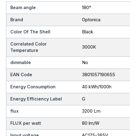
Beam angle
180°
Brand
Optonica
Color Of The Shell
Black
Correlated Color
3000K
Temperature
dimmable
No
EAN Code
3801057190655
Energy Consumption
40 kWh/1000h
Energy Efficiency Label
G
flux
3200 Lm
FLUX per watt
80 lm/W
Input voltage
AC175-265V