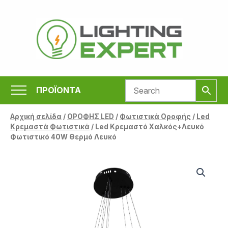
Μετάβαση
στο
περιεχόμενο
ΠΡΟΪΟΝΤΑ
Αρχική σελίδα
/
ΟΡΟΦΗΣ LED
/
Φωτιστικά Οροφής
/
Led
Κρεμαστά Φωτιστικά
/ Led Κρεμαστό Χαλκός+Λευκό
Φωτιστικό 40W Θερμό Λευκό