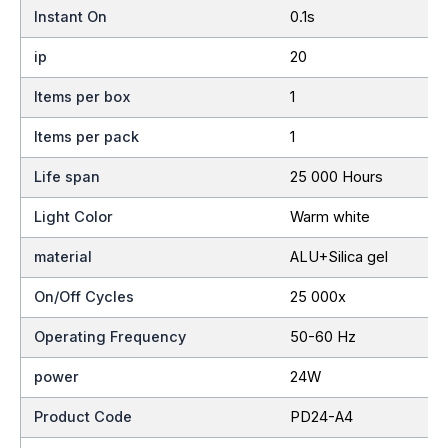
Instant On
0.1s
ip
20
Items per box
1
Items per pack
1
Life span
25 000 Hours
Light Color
Warm white
material
ALU+Silica gel
On/Off Cycles
25 000x
Operating Frequency
50-60 Hz
power
24W
Product Code
PD24-A4