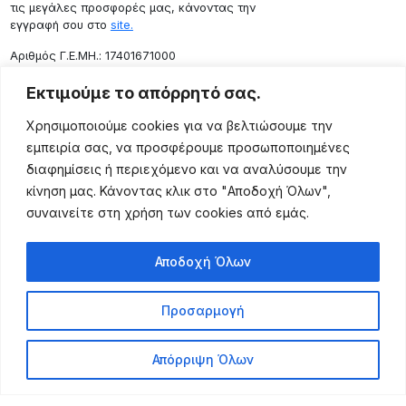
τις μεγάλες προσφορές μας, κάνοντας την
εγγραφή σου στο
site.
Aριθμός Γ.Ε.ΜΗ.: 17401671000
Επικοινωνία
Εκτιμούμε το απόρρητό σας.
Ρόδου 133, Αθήνα 10443
Χρησιμοποιούμε cookies για να βελτιώσουμε την
(+30) 211 725 5427
εμπειρία σας, να προσφέρουμε προσωποποιημένες
sales@lightingexpert.gr
διαφημίσεις ή περιεχόμενο και να αναλύσουμε την
κίνηση μας. Κάνοντας κλικ στο "Αποδοχή Όλων",
συναινείτε στη χρήση των cookies από εμάς.
Χρήσιμες Σελίδες
Αποδοχή Όλων
Ο Λογαριασμός μου
Προϊόντα
Προσαρμογή
Όροι Χρήσης
Τρόποι Αποστολής
Απόρριψη Όλων
Τρόποι Πληρωμής
Πολιτική Επιστροφής