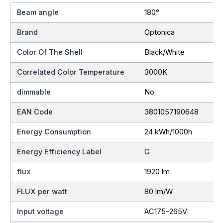
Beam angle
180°
Brand
Optonica
Color Of The Shell
Black/White
Correlated Color Temperature
3000K
dimmable
No
EAN Code
3801057190648
Energy Consumption
24 kWh/1000h
Energy Efficiency Label
G
flux
1920 lm
FLUX per watt
80 lm/W
Input voltage
AC175-265V